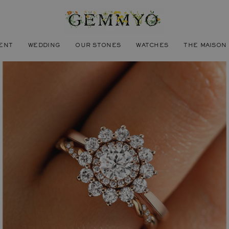
ENT
WEDDING
OUR STONES
WATCHES
THE MAISON