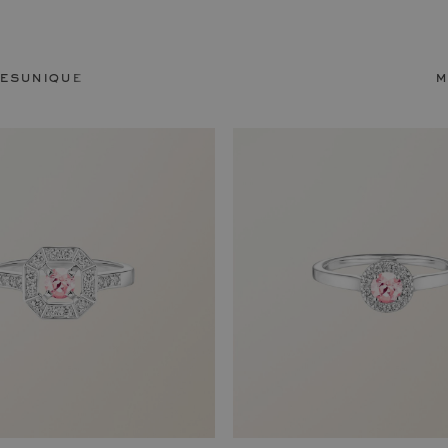
res
unique rings
m