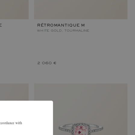
E
RÉTROMANTIQUE M
WHITE GOLD, TOURMALINE
2 060 €
accordance with