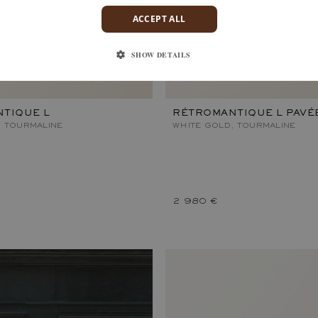
ACCEPT ALL
SHOW DETAILS
TIQUE L
RÉTROMANTIQUE L PAVÉ
, TOURMALINE
WHITE GOLD, TOURMALINE
2 980 €