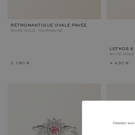
RÉTROMANTIQUE OVALE PAVÉE
WHITE GOLD, TOURMALINE
LEFKOS 5
WHITE GOLD
2 790 €
4 430 €
Gemmyo uses co