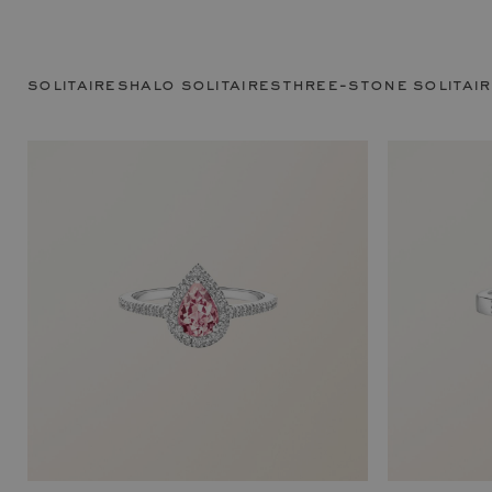
solitaires
halo solitaires
three-stone solitai