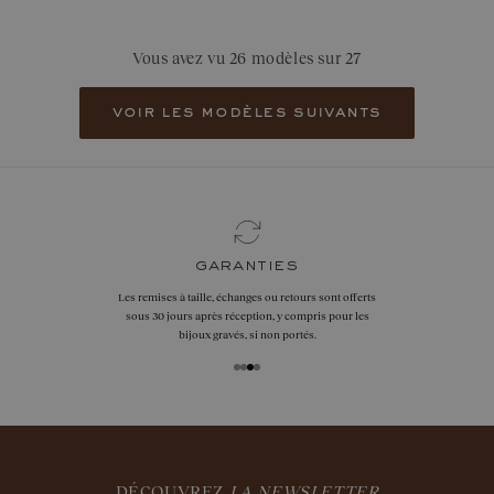
Vous avez vu 26 modèles sur 27
voir les modèles suivants
garanties
Les remises à taille, échanges ou retours sont offerts
sous 30 jours après réception, y compris pour les
bijoux gravés, si non portés.
DÉCOUVREZ
LA NEWSLETTER