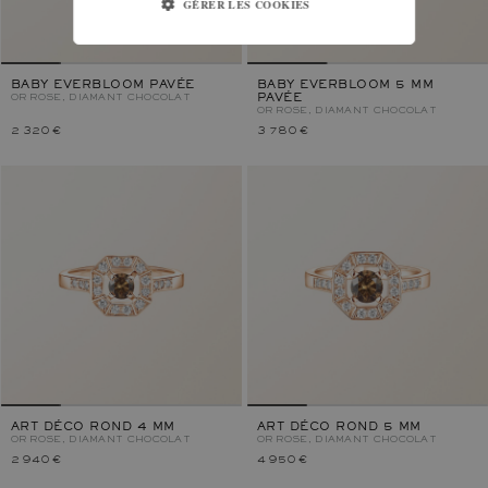
GÉRER LES COOKIES
BABY EVERBLOOM PAVÉE
BABY EVERBLOOM 5 MM
OR ROSE, DIAMANT CHOCOLAT
PAVÉE
OR ROSE, DIAMANT CHOCOLAT
2 320 €
3 780 €
ART DÉCO ROND 4 MM
ART DÉCO ROND 5 MM
OR ROSE, DIAMANT CHOCOLAT
OR ROSE, DIAMANT CHOCOLAT
2 940 €
4 950 €