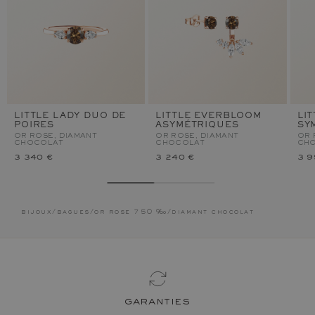
LITTLE LADY DUO DE
LITTLE EVERBLOOM
LI
POIRES
ASYMÉTRIQUES
SY
OR ROSE, DIAMANT
OR ROSE, DIAMANT
OR 
CHOCOLAT
CHOCOLAT
CH
3 340 €
3 240 €
3 9
bijoux
/
bagues
/
or rose 750 ‰
/
diamant chocolat
garanties