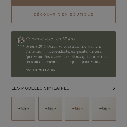
Tourmaline
Emeraude
découvrir en boutique
Rubis
Confidentiel, le diamant chocolat séduit par sa teinte brun foncé
aux reflets gourmands. Brillant et intense, il met en lumière la
profondeur de sa couleur. Origine : Australie
Gemmyo fête ses 15 ans
Depuis 2011, Gemmyo construit une joaillerie
d'intention : indépendante, exigeante, sincère.
Quinze années à créer des bijoux qui donnent du
sens aux moments qui comptent pour vous.
notre histoire
LES MODÈLES SIMILAIRES