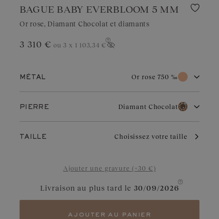
BAGUE BABY EVERBLOOM 5 MM
Or rose, Diamant Chocolat et diamants
3 310 €
ou 3 x
1 103,34 €
Afficher le prix
Or rose 750 ‰
MÉTAL
Or blanc 750 ‰
Or rose 750 ‰
Diamant Chocolat
PIERRE
Or jaune 750 ‰
Platine 950 ‰
Diamant
Grenat
L’or rose doit son charme unique à sa couleur subtile et
Choisissez votre taille
TAILLE
chaleureuse qui résiste au temps. Il s’adapte parfaitement à
toutes les occasions. Légèrement cuivré, il met en valeur les
Aigue-marine
Diamant Chocolat
diamants, rubis ou grenats.
Ajouter une gravure (+30 €)
Saphir Bleu Gris
Diamant Cognac
Livraison au plus tard le
30/09/2026
Saphir
Saphir Vert
Tanzanite
Tsavorite
ajouter au panier