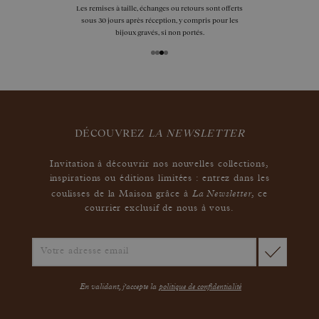
Les remises à taille, échanges ou retours sont offerts
sous 30 jours après réception, y compris pour les
bijoux gravés, si non portés.
DÉCOUVREZ
LA NEWSLETTER
Invitation à découvrir nos nouvelles collections,
inspirations ou éditions limitées : entrez dans les
La Newsletter
coulisses de la Maison grâce à
,
ce
courrier exclusif de nous à vous.
En validant, j'accepte la
politique de confidentialité