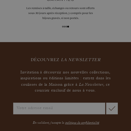
Par téléphone
+33 1 42 46 90 89
Ou par
WhatsApp
au
+33 7 55 53 68 17
Par email
hello@gemmyo.com
DÉCOUVREZ
LA NEWSLETTER
Invitation à découvrir nos nouvelles collections,
inspirations ou éditions limitées : entrez dans les
La Newsletter
coulisses de la Maison grâce à
,
ce
courrier exclusif de nous à vous.
En validant, j'accepte la
politique de confidentialité