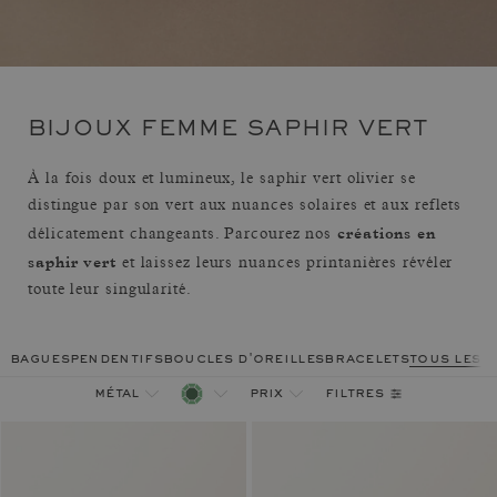
BIJOUX FEMME SAPHIR VERT
À la fois doux et lumineux, le saphir vert olivier se
distingue par son vert aux nuances solaires et aux reflets
créations en
délicatement changeants. Parcourez nos
saphir vert
et laissez leurs nuances printanières révéler
toute leur singularité.
bagues
pendentifs
boucles d'oreilles
bracelets
tous les 
filtres
métal
prix