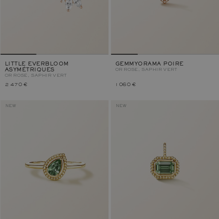
LITTLE EVERBLOOM
GEMMYORAMA POIRE
ASYMÉTRIQUES
OR ROSE, SAPHIR VERT
OR ROSE, SAPHIR VERT
2 470 €
1 060 €
NEW
NEW