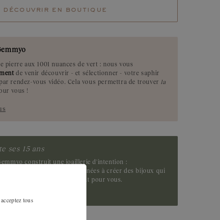
découvrir en boutique
Saphir Vert
Tsavorite
t Gemmyo
Emeraude
ne pierre aux 1001 nuances de vert : nous vous
ement
de venir découvrir - et sélectionner - votre saphir
 par rendez-vous vidéo. Cela vous permettra de trouver
la
pour vous !
us
e ses 15 ans
emmyo construit une joaillerie d'intention :
exigeante, sincère. Quinze années à créer des bijoux qui
ens aux moments qui comptent pour vous.
ire
 acceptez tous