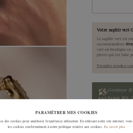
Tanzanite
Tourmaline
Votre saphir ver
Rubis
Le saphir vert est u
recommandons
viv
vert en boutique ou
pierre qui est faite 
Prendre rendez-vo
Gemmyo fêt
Depuis 2011, G
indépendante, 
donnent du s
PARAMÉTRER MES COOKIES
notre histo
e des cookies pour améliorer l'expérience utilisateur. En utilisant notre site internet, vous
les cookies conformément à notre politique relative aux cookies.
En savoir plus