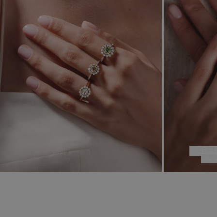
rec
nos 