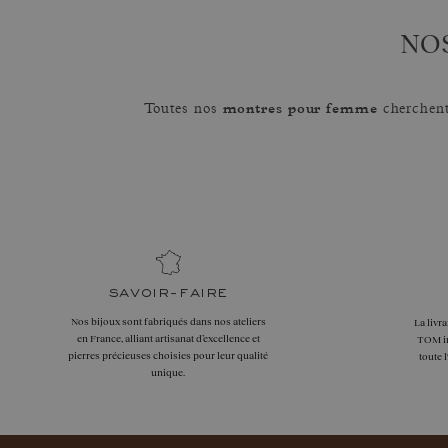
NO
montres pour femme
Toutes nos
cherchent 
savoir-faire
Nos bijoux sont fabriqués dans nos ateliers
La livr
en France, alliant artisanat d’excellence et
TOM in
pierres précieuses choisies pour leur qualité
toute 
unique.