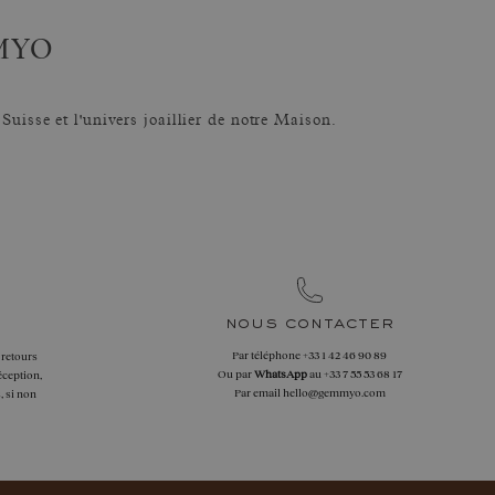
MYO
Suisse et l'univers joaillier de notre Maison.
nous contacter
Par téléphone
+33 1 42 46 90 89
 retours
Ou par
WhatsApp
au
+33 7 55 53 68 17
éception,
Par email
hello@gemmyo.com
, si non