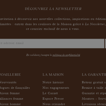
DÉCOUVREZ
LA NEWSLETTER
Invitation à découvrir nos nouvelles collections, inspirations ou édition
La Newsletter
limitées : entrez dans les coulisses de la Maison grâce à
,
ce courrier exclusif de nous à vous.
En validant, j'accepte la
politique de confidentialité
JOAILLERIE
LA MAISON
LA GARANT
Nouveautés
Notre histoire
Retour gratuit 
Bagues de fiançailles
Nos engagements
Remise à taille 
Bijoux femme
Le Carnet
Garantie et rép
Alliances femme
Espace Presse
Montres - Servi
Bijoux homme
Nous rejoindre
Livraison sécur