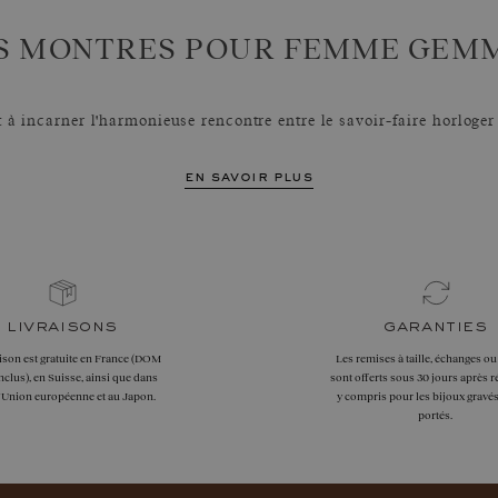
S MONTRES POUR FEMME GEM
à incarner l'harmonieuse rencontre entre le savoir-faire horloger 
en savoir plus
livraisons
garanties
aison est gratuite en France (DOM
Les remises à taille, échanges ou
clus), en Suisse, ainsi que dans
sont offerts sous 30 jours après r
l'Union européenne et au Japon.
y compris pour les bijoux gravés
portés.