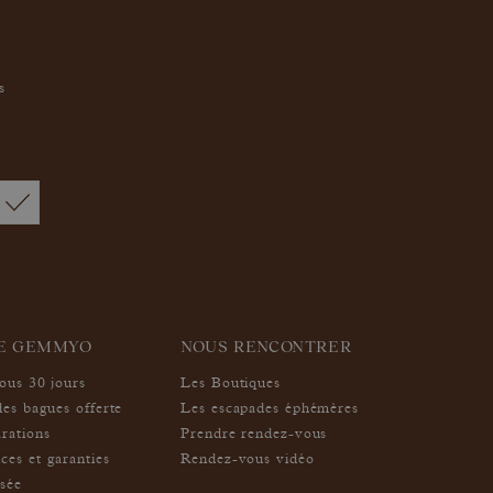
s
IE GEMMYO
NOUS RENCONTRER
sous 30 jours
Les Boutiques
des bagues offerte
Les escapades éphémères
arations
Prendre rendez-vous
ces et garanties
Rendez-vous vidéo
isée