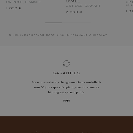
OVALE
OR ROSE, DIAMANT
OR 
CH
OR ROSE, DIAMANT
1 830 €
1 9
2 360 €
bijoux
/
bagues
/
or rose 750 ‰
/
diamant chocolat
garanties
Les remises à taille, échanges ou retours sont offerts
sous 30 jours après réception, y compris pour les
bijoux gravés, si non portés.