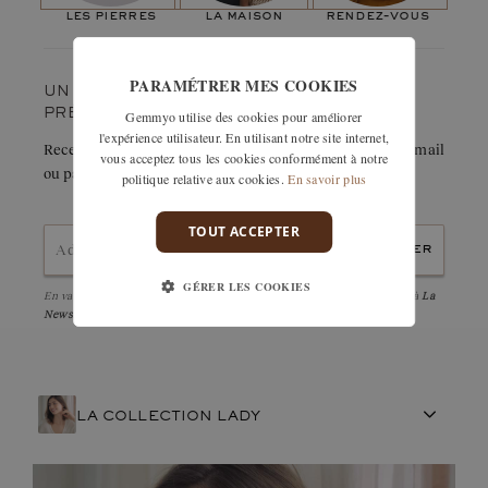
Pierres de pavage
les pierres
la maison
rendez-vous
Nombre de pierres :
2
Poids en carats :
0,09 ct
PARAMÉTRER MES COOKIES
UN COUP DE CŒUR ? GARDEZ-LE
Gemmyo utilise des cookies pour améliorer
PRÉCIEUSEMENT.
l'expérience utilisateur. En utilisant notre site internet,
Recevez immédiatement le détail de cette création par e-mail
vous acceptez tous les cookies conformément à notre
ou partagez-la facilement avec un proche.
politique relative aux cookies.
En savoir plus
TOUT ACCEPTER
envoyer
GÉRER LES COOKIES
En validant, j'accepte la
politique de confidentialité
et d'être abonné à
La
Newsletter
LA COLLECTION LADY
ARTISANAT FRANÇAIS