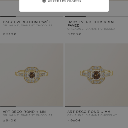
GÉRER LES COOKIES
BABY EVERBLOOM PAVÉE
BABY EVERBLOOM 5 MM
OR JAUNE, DIAMANT CHOCOLAT
PAVÉE
OR JAUNE, DIAMANT CHOCOLAT
2 320 €
3 780 €
ART DÉCO ROND 4 MM
ART DÉCO ROND 5 MM
OR JAUNE, DIAMANT CHOCOLAT
OR JAUNE, DIAMANT CHOCOLAT
2 940 €
4 950 €