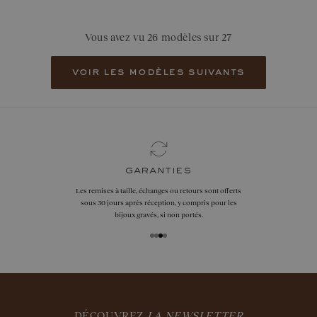
Vous avez vu 26 modèles sur 27
voir les modèles suivants
garanties
Les remises à taille, échanges ou retours sont offerts
sous 30 jours après réception, y compris pour les
bijoux gravés, si non portés.
DÉCOUVREZ
LA NEWSLETTER