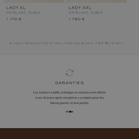
LADY XL
LADY XXL
OR BLANC, RUBIS
OR BLANC, RUBIS
1 170 €
1 780 €
bijoux
/
pendentifs et colliers
/
or blanc 750 ‰
/
rubis
garanties
Les remises à taille, échanges ou retours sont offerts
sous 30 jours après réception, y compris pour les
bijoux gravés, si non portés.