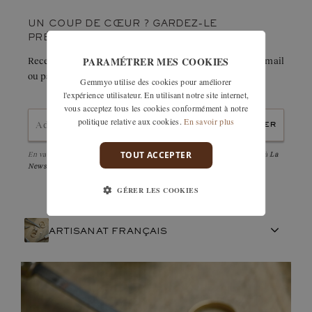
symbolique. »
UN COUP DE CŒUR ? GARDEZ-LE
PRÉCIEUSEMENT.
PARAMÉTRER MES COOKIES
Recevez immédiatement le détail de cette création par e-mail
ou partagez-la facilement avec un proche.
Gemmyo utilise des cookies pour améliorer
l'expérience utilisateur. En utilisant notre site internet,
vous acceptez tous les cookies conformément à notre
politique relative aux cookies.
En savoir plus
envoyer
TOUT ACCEPTER
En validant, j'accepte la
politique de confidentialité
et d'être abonné à
La
Newsletter
GÉRER LES COOKIES
ARTISANAT FRANÇAIS
PIERRES