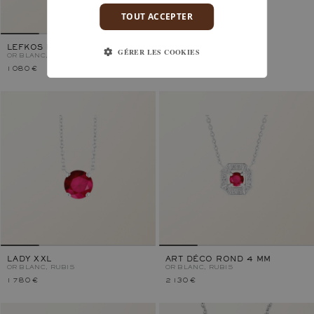
TOUT ACCEPTER
LEFKOS PERLE
GÉRER LES COOKIES
OR BLANC, RUBIS
1 080 €
1 840 €
LADY XXL
ART DÉCO ROND 4 MM
OR BLANC, RUBIS
OR BLANC, RUBIS
1 780 €
2 130 €