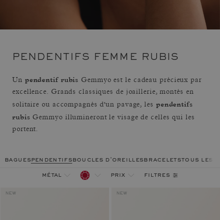
PENDENTIFS FEMME RUBIS
pendentif rubis
Un
Gemmyo est le cadeau précieux par
excellence. Grands classiques de joaillerie, montés en
pendentifs
solitaire ou accompagnés d'un pavage, les
rubis
Gemmyo illumineront le visage de celles qui les
portent.
bagues
pendentifs
boucles d'oreilles
bracelets
tous les 
filtres
métal
prix
NEW
NEW