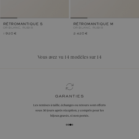
RÉTROMANTIQUE S
RÉTROMANTIQUE M
OR BLANC, RUBIS
OR BLANC, RUBIS
1 920 €
2 420 €
Vous avez vu 14 modèles sur 14
nous contacter
Par téléphone
+33 1 42 46 90 89
Ou par
WhatsApp
au
+33 7 55 53 68 17
Par email
hello@gemmyo.com