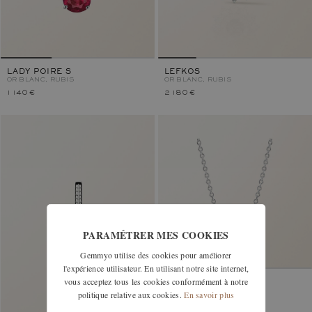
LADY POIRE S
LEFKOS
OR BLANC, RUBIS
OR BLANC, RUBIS
1 140 €
2 180 €
PARAMÉTRER MES COOKIES
Gemmyo utilise des cookies pour améliorer
l'expérience utilisateur. En utilisant notre site internet,
vous acceptez tous les cookies conformément à notre
LADY DUO
OR BLANC, RUBIS
politique relative aux cookies.
En savoir plus