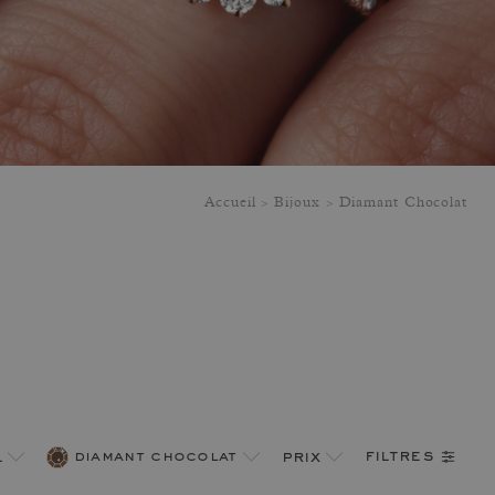
Accueil
Bijoux
Diamant Chocolat
filtres
l
diamant chocolat
prix