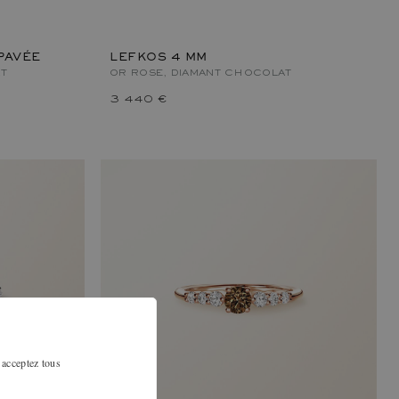
PAVÉE
LEFKOS 4 MM
T
OR ROSE, DIAMANT CHOCOLAT
3 440 €
 acceptez tous