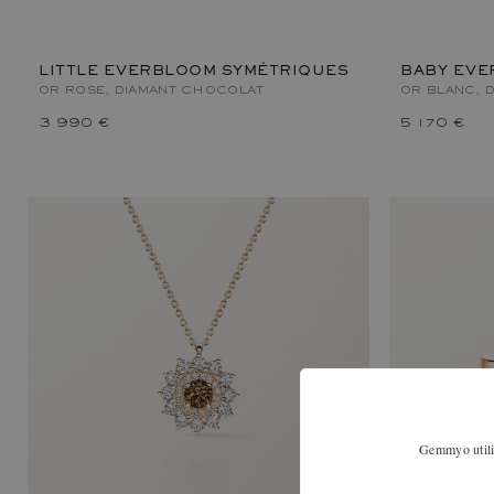
LITTLE EVERBLOOM SYMÉTRIQUES
BABY EVE
OR ROSE, DIAMANT CHOCOLAT
OR BLANC, 
3 990 €
5 170 €
Gemmyo utilis