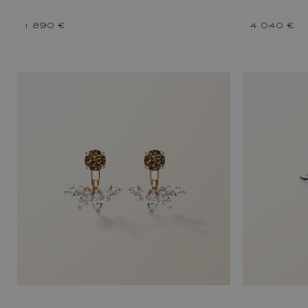
1 890 €
4 040 €