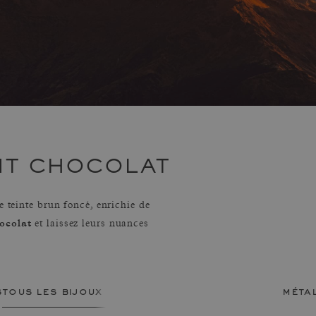
NT CHOCOLAT
e teinte brun foncé, enrichie de
ocolat
et laissez leurs nuances
s
tous les bijoux femme
méta