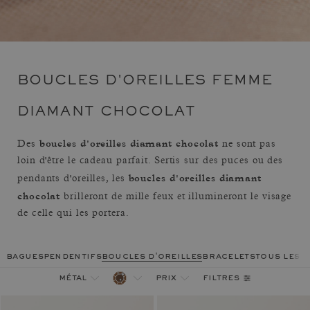
BOUCLES D'OREILLES FEMME
DIAMANT CHOCOLAT
boucles d'oreilles diamant chocolat
Des
ne sont pas
loin d'être le cadeau parfait. Sertis sur des puces ou des
boucles d'oreilles diamant
pendants d'oreilles, les
chocolat
brilleront de mille feux et illumineront le visage
de celle qui les portera.
bagues
pendentifs
boucles d'oreilles
bracelets
tous les 
filtres
métal
prix