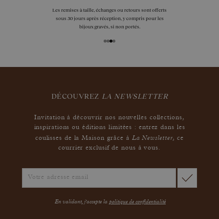
Les remises à taille, échanges ou retours sont offerts
sous 30 jours après réception, y compris pour les
bijoux gravés, si non portés.
DÉCOUVREZ
LA NEWSLETTER
Invitation à découvrir nos nouvelles collections,
inspirations ou éditions limitées : entrez dans les
La Newsletter
coulisses de la Maison grâce à
,
ce
courrier exclusif de nous à vous.
En validant, j'accepte la
politique de confidentialité