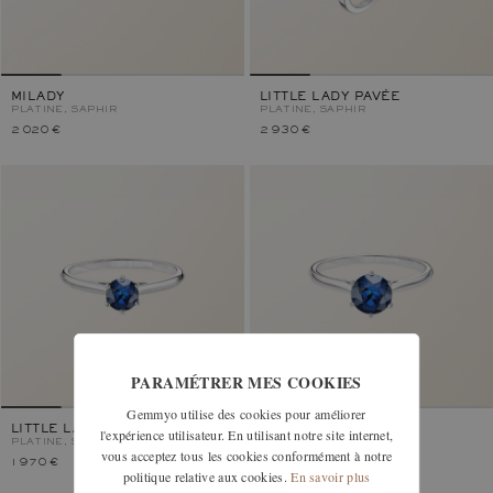
MILADY
LITTLE LADY PAVÉE
PLATINE, SAPHIR
PLATINE, SAPHIR
2 020 €
2 930 €
PARAMÉTRER MES COOKIES
Gemmyo utilise des cookies pour améliorer
LITTLE LADY
LADY
l'expérience utilisateur. En utilisant notre site internet,
PLATINE, SAPHIR
PLATINE, SAPHIR
vous acceptez tous les cookies conformément à notre
1 970 €
2 980 €
politique relative aux cookies.
En savoir plus