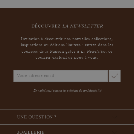
DÉCOUVREZ
LA NEWSLETTER
Invitation à découvrir nos nouvelles collections,
inspirations ou éditions limitées : entrez dans les
La Newsletter
coulisses de la Maison grâce à
,
ce
courrier exclusif de nous à vous.
En validant, j'accepte la
politique de confidentialité
UNE QUESTION ?
JOAILLERIE