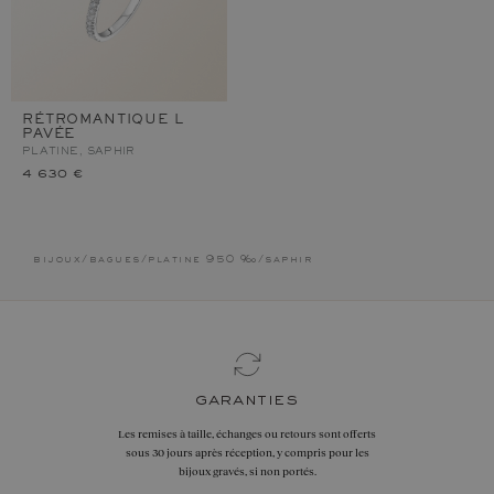
RÉTROMANTIQUE L
PAVÉE
PLATINE, SAPHIR
4 630 €
bijoux
/
bagues
/
platine 950 ‰
/
saphir
garanties
Les remises à taille, échanges ou retours sont offerts
sous 30 jours après réception, y compris pour les
bijoux gravés, si non portés.