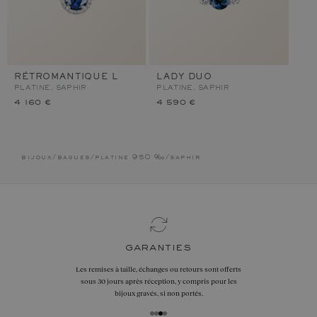
RÉTROMANTIQUE L
LADY DUO
PLATINE, SAPHIR
PLATINE, SAPHIR
4 160 €
4 590 €
bijoux
/
bagues
/
platine 950 ‰
/
saphir
garanties
Les remises à taille, échanges ou retours sont offerts
sous 30 jours après réception, y compris pour les
bijoux gravés, si non portés.