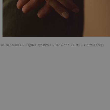
de fiançailles
Bagues créatives
Or blanc 18 cts
Chrysobéryl