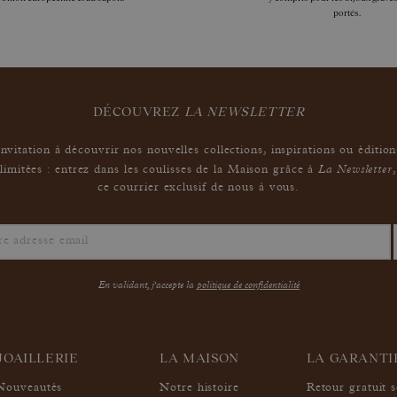
portés.
DÉCOUVREZ
LA NEWSLETTER
Invitation à découvrir nos nouvelles collections, inspirations ou édition
La Newsletter
limitées : entrez dans les coulisses de la Maison grâce à
,
ce courrier exclusif de nous à vous.
En validant, j'accepte la
politique de confidentialité
JOAILLERIE
LA MAISON
LA GARANT
Nouveautés
Notre histoire
Retour gratuit 