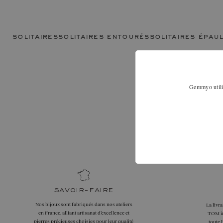
solitaires
solitaires entourés
solitaires épau
Gemmyo utilis
Nous 
Élargissez vo
89 pour dis
savoir-faire
Nos bijoux sont fabriqués dans nos ateliers
La livr
en France, alliant artisanat d’excellence et
TOM in
pierres précieuses choisies pour leur qualité
toute 