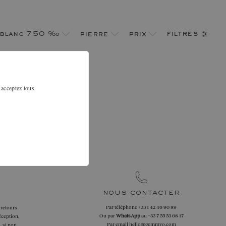
filtres
 blanc 750 ‰
pierre
prix
 acceptez tous
ction.
au 01 42 46 90
re au mieux.
nous contacter
Par téléphone
+33 1 42 46 90 89
 retours
Ou par
WhatsApp
au
+33 7 55 53 68 17
éception,
Par email
hello@gemmyo.com
, si non