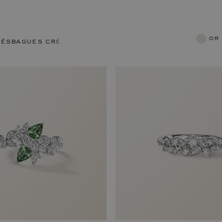
or
lés
bagues créatives