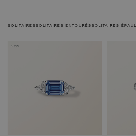
solitaires
solitaires entourés
solitaires épau
NEW