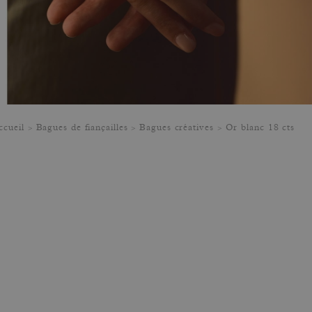
ccueil
Bagues de fiançailles
Bagues créatives
Or blanc 18 cts