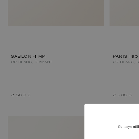
SABLON 4 MM
PARIS 190
OR BLANC, DIAMANT
OR BLANC, 
2 500 €
2 700 €
Gemmyo utilis