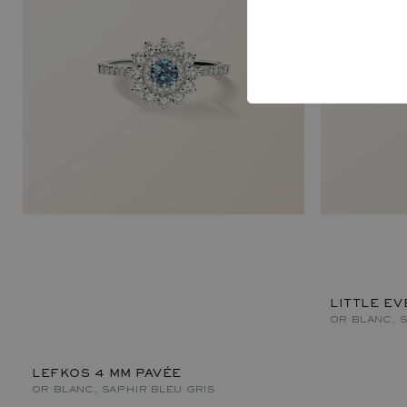
LITTLE E
OR BLANC, S
LEFKOS 4 MM PAVÉE
OR BLANC, SAPHIR BLEU GRIS