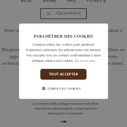
filtres
métal
pierre
prix
Chrysobéryl
Nous n'avons malheureusement pas de produits répondant à
PARAMÉTRER MES COOKIES
cette sélection.
Gemmyo utilise des cookies pour améliorer
l'expérience utilisateur. En utilisant notre site internet,
Élargissez votre recherche en retirant un ou plusieurs filtres ou
vous acceptez tous les cookies conformément à notre
appelez nous au 01 42 46 90 89 pour discuter de votre
politique relative aux cookies.
En savoir plus
recherche et voir comment nous pouvons y répondre au mieux.
TOUT ACCEPTER
GÉRER LES COOKIES
garanties
Les remises à taille, échanges ou retours sont offerts
sous 30 jours après réception, y compris pour les
bijoux gravés, si non portés.