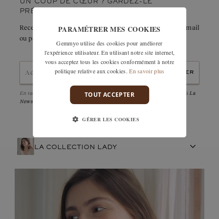
UN COUP DE CŒUR ? GARDEZ-LE
C’est désormais chose faite avec les boucles Lady XL et leurs
PRÉCIEUSEMENT.
pierres de 4 mm ! »
PARAMÉTRER MES COOKIES
Recevez immédiatement le détail de cette création par e-mail
ou partagez-la facilement avec un proche.
Gemmyo utilise des cookies pour améliorer
l'expérience utilisateur. En utilisant notre site internet,
vous acceptez tous les cookies conformément à notre
politique relative aux cookies.
En savoir plus
envoyer
En validant, j'accepte la
politique de confidentialité
et d'être abonné à
La
TOUT ACCEPTER
Newsletter
GÉRER LES COOKIES
LA COLLECTION LADY
ARTISANAT FRANÇAIS
PIERRES