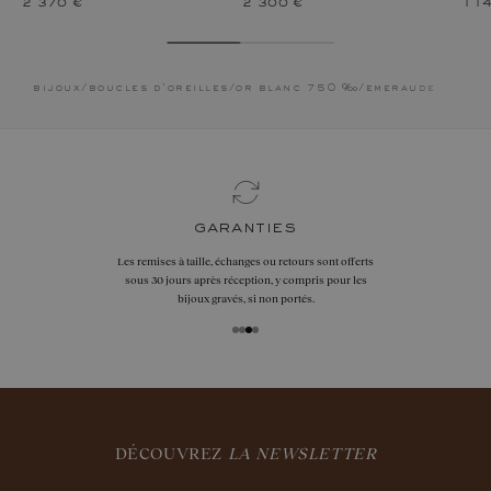
2 370 €
2 300 €
1 1
bijoux
/
boucles d'oreilles
/
or blanc 750 ‰
/
emeraude
garanties
Les remises à taille, échanges ou retours sont offerts
sous 30 jours après réception, y compris pour les
bijoux gravés, si non portés.
DÉCOUVREZ
LA NEWSLETTER