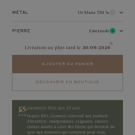
Afficher le prix
Or blanc 750 ‰
MÉTAL
Or blanc 750 ‰
Or rose 750 ‰
Emeraude
PIERRE
Or jaune 750 ‰
Diamant
Tourmaline
Par son éclat pur et sa grande durabilité, l’or blanc est très
Livraison au plus tard le
30/09/2026
recherché pour les bijoux de mariage. Apprécié pour son aspect
raffiné, il symbolise le choix de l’élégance. Avec un entretien
Aigue-marine
Rubis
régulier, il conserve son charme et sa brillance.
ajouter au panier
Saphir Bleu Gris
Grenat
découvrir en boutique
Saphir
Tsavorite
Tanzanite
Emeraude
Magnétique, l’émeraude fascine par son vert profond et
envoûtant. Ses inclusions naturelles, dites jardins, accentuent
Gemmyo fête ses 15 ans
son caractère unique et mystérieux. Origine : Brésil ou Zambie
Depuis 2011, Gemmyo construit une joaillerie
d'intention : indépendante, exigeante, sincère.
Quinze années à créer des bijoux qui donnent du
sens aux moments qui comptent pour vous.