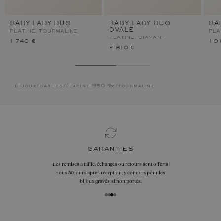
BABY LADY DUO
BABY LADY DUO
BA
OVALE
PLATINE, TOURMALINE
PLA
PLATINE, DIAMANT
1 740 €
1 9
2 810 €
bijoux
/
bagues
/
platine 950 ‰
/
tourmaline
garanties
Les remises à taille, échanges ou retours sont offerts
sous 30 jours après réception, y compris pour les
bijoux gravés, si non portés.