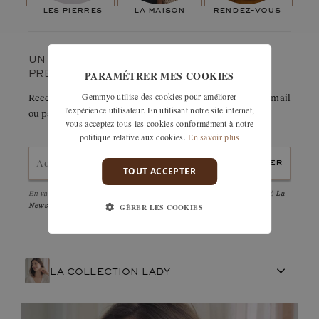
Lady dans différentes tailles et formes pour vous permettre
les pierres
la maison
rendez-vous
de choisir le bijou idéal en fonction de votre budget. Mon
conseil pour la Baby Lady ? Choisissez-la en or blanc et
diamant pour mettre encore plus de chances de votre côté »
UN COUP DE CŒUR ? GARDEZ-LE
PARAMÉTRER MES COOKIES
PRÉCIEUSEMENT.
Gemmyo utilise des cookies pour améliorer
Recevez immédiatement le détail de cette création par e-mail
l'expérience utilisateur. En utilisant notre site internet,
ou partagez-la facilement avec un proche.
vous acceptez tous les cookies conformément à notre
politique relative aux cookies.
En savoir plus
envoyer
TOUT ACCEPTER
En validant, j'accepte la
politique de confidentialité
et d'être abonné à
La
Newsletter
GÉRER LES COOKIES
LA COLLECTION LADY
ARTISANAT FRANÇAIS