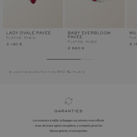
LADY OVALE PAVÉE
BABY EVERBLOOM
MI
PAVÉE
PLATINE, RUBIS
PLA
PLATINE, RUBIS
3 130 €
2 1
2 560 €
bijoux
/
bagues
/
platine 950 ‰
/
rubis
garanties
Les remises à taille, échanges ou retours sont offerts
sous 30 jours après réception, y compris pour les
bijoux gravés, si non portés.