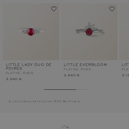
LITTLE LADY DUO DE
LITTLE EVERBLOOM
LI
POIRES
PLATINE, RUBIS
PLA
PLATINE, RUBIS
3 540 €
3 1
3 240 €
bijoux
/
bagues
/
platine 950 ‰
/
rubis