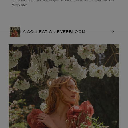
En validant, j'accepte la
politique de confidentialité
et d'être abonné à
La
Newsletter
LA COLLECTION EVERBLOOM
ARTISANAT FRANÇAIS
PIERRES
ENGAGEMENTS