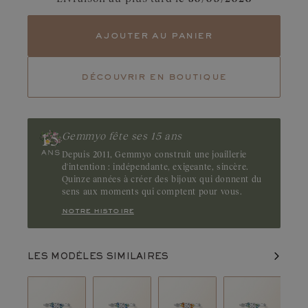
Tourmaline
Emeraude
ajouter au panier
Rubis
Symbole de passion, le rubis est reconnaissable à son rouge
intense aux nuances framboise. Gemme au caractère affirmé, il
découvrir en boutique
se distingue par la profondeur de sa couleur. Origine : Thaïlande,
Madagascar ou Mozambique
Gemmyo fête ses 15 ans
Depuis 2011, Gemmyo construit une joaillerie
d'intention : indépendante, exigeante, sincère.
Quinze années à créer des bijoux qui donnent du
sens aux moments qui comptent pour vous.
notre histoire
LES MODÈLES SIMILAIRES