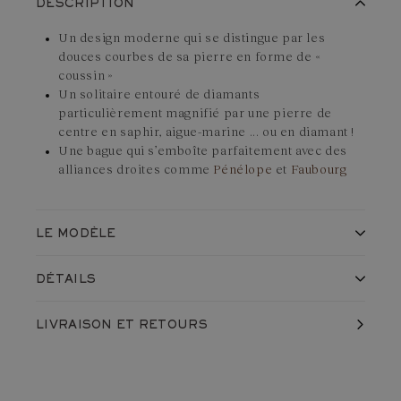
DESCRIPTION
Un design moderne qui se distingue par les
douces courbes de sa pierre en forme de «
coussin »
Un solitaire entouré de diamants
particulièrement magnifié par une pierre de
centre en saphir, aigue-marine ... ou en diamant !
Une bague qui s’emboîte parfaitement avec des
alliances droites comme
Pénélope
et
Faubourg
LE MODÈLE
La bague Mada en
Platine 950 ‰
et
Emeraude
est l’un des
DÉTAILS
modèles phares des collections Gemmyo. Il s'agit d'une bague
en apparence traditionnelle, avec une pierre centrale et un
Fabriqué en France, dans nos ateliers
LIVRAISON
ET RETOURS
Expédié avec soin dans un écrin
entourage de diamants. Toutefois, c’est dans ses détails que
Garantie à vie contre vice et défaut caché
la bague Mada étonne et séduit : la pierre de centre, d'abord,
Référence du produit :
D51M6P15Q1
taillée en coussin donne au bijou une douce courbure qu’on
Monture
retrouve rarement en joaillerie ; le design de l’anneau ensuite,