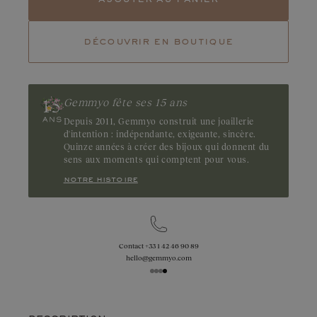
Magnétique, l’émeraude fascine par son vert profond et
envoûtant. Ses inclusions naturelles, dites jardins, accentuent
son caractère unique et mystérieux. Origine : Brésil ou Zambie
découvrir en boutique
Gemmyo fête ses 15 ans
Depuis 2011, Gemmyo construit une joaillerie
d'intention : indépendante, exigeante, sincère.
Quinze années à créer des bijoux qui donnent du
sens aux moments qui comptent pour vous.
notre histoire
Contact
+33 1 42 46 90 89
hello@gemmyo.com