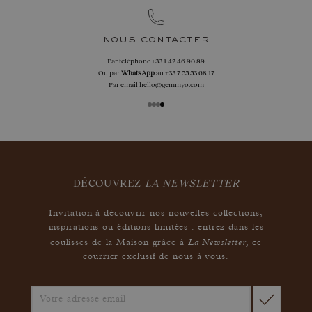
nous contacter
Par téléphone
+33 1 42 46 90 89
Ou par
WhatsApp
au
+33 7 55 53 68 17
Par email
hello@gemmyo.com
DÉCOUVREZ
LA NEWSLETTER
Invitation à découvrir nos nouvelles collections,
inspirations ou éditions limitées : entrez dans les
La Newsletter
coulisses de la Maison grâce à
,
ce
courrier exclusif de nous à vous.