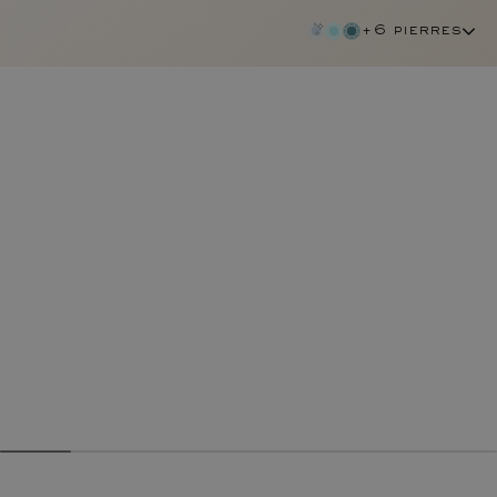
+6 pierres
emeraude