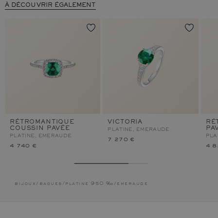
À DÉCOUVRIR ÉGALEMENT
RÉTROMANTIQUE
VICTORIA
RÉ
COUSSIN PAVÉE
PA
PLATINE, EMERAUDE
PLATINE, EMERAUDE
PLA
7 270 €
4 740 €
4 8
bijoux
/
bagues
/
platine 950 ‰
/
emeraude