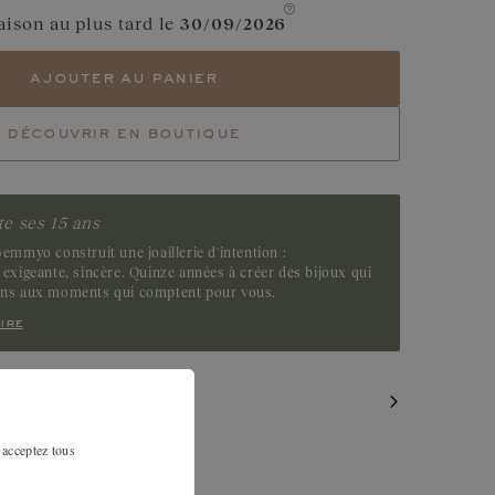
Grenat
aison au plus tard le
30/09/2026
Diamant Chocolat
ajouter au panier
Saphir Vert
découvrir en boutique
Tsavorite
Emeraude
e ses 15 ans
emmyo construit une joaillerie d'intention :
exigeante, sincère. Quinze années à créer des bijoux qui
ens aux moments qui comptent pour vous.
ire
MILAIRES
 acceptez tous