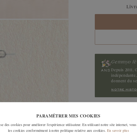
Aigue-marine
Livr
Saphir Bleu Gris
Saphir
Tanzanite
Tourmaline
Gemmyo fêt
Depuis 2011, G
indépendante, 
donnent du s
notre histo
LES MODÈLES SI
PARAMÉTRER MES COOKIES
e des cookies pour améliorer l'expérience utilisateur. En utilisant notre site internet, vous
les cookies conformément à notre politique relative aux cookies.
En savoir plus