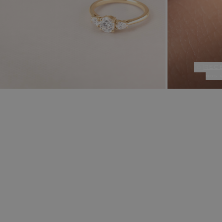
rec
nos 