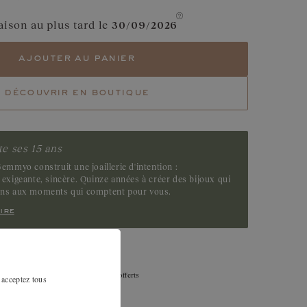
Rubis
aison au plus tard le
30/09/2026
Grenat
ajouter au panier
Tsavorite
découvrir en boutique
Emeraude
e ses 15 ans
emmyo construit une joaillerie d'intention :
exigeante, sincère. Quinze années à créer des bijoux qui
ens aux moments qui comptent pour vous.
ire
Échanges, retour, remise à la taille offerts
 acceptez tous
sous 30 jours