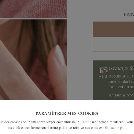
Saphir Bleu Gris
Livr
Saphir
Tanzanite
Tourmaline
Gemmyo fêt
Depuis 2011, G
indépendante, 
donnent du s
notre histo
PARAMÉTRER MES COOKIES
LES MODÈLES SI
e des cookies pour améliorer l'expérience utilisateur. En utilisant notre site internet, vous
les cookies conformément à notre politique relative aux cookies.
En savoir plus