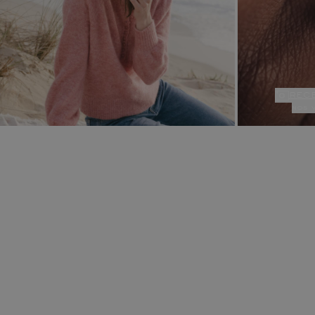
rec
nos 