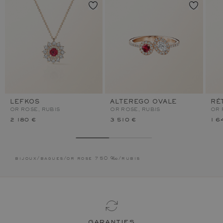
LEFKOS
ALTEREGO OVALE
RÉ
OR ROSE, RUBIS
OR ROSE, RUBIS
OR 
2 180 €
3 510 €
1 6
bijoux
/
bagues
/
or rose 750 ‰
/
rubis
garanties