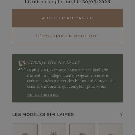
Livraison au plus tard le
30/09/2026
Tourmaline
Tsavorite
ajouter au panier
Rubis
Emeraude
Symbole de passion, le rubis est reconnaissable à son rouge
intense aux nuances framboise. Gemme au caractère affirmé, il
découvrir en boutique
se distingue par la profondeur de sa couleur. Origine : Thaïlande,
Madagascar ou Mozambique
Gemmyo fête ses 15 ans
Depuis 2011, Gemmyo construit une joaillerie
d'intention : indépendante, exigeante, sincère.
Quinze années à créer des bijoux qui donnent du
sens aux moments qui comptent pour vous.
notre histoire
LES MODÈLES SIMILAIRES