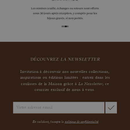
Les remises à taille, échanges ou retours sont offerts
sous 30 jours après réception, y compris pour les
bijoux gravés, si non portés.
DÉCOUVREZ
LA NEWSLETTER
Invitation à découvrir nos nouvelles collections,
inspirations ou éditions limitées : entrez dans les
La Newsletter
coulisses de la Maison grâce à
,
ce
courrier exclusif de nous à vous.
En validant, j'accepte la
politique de confidentialité