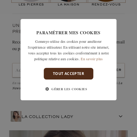
généreuse. Nous avons mis plusieurs mois à élaborer cette
Nombre de pierres :
16
les pierres
la maison
rendez-vous
bague pour qu’elle soit parfaite en tous points : malgré une
Poids en carats :
0,19 ct
pierre de centre de taille importante, vous remarquerez que la
bague Lady Pavée n’est pas trop haute sur le doigt… et qu’elle
UN COUP DE CŒUR ? GARDEZ-LE
se combine parfaitement avec les alliances
Lady Jonc
et
Lady
PARAMÉTRER MES COOKIES
PRÉCIEUSEMENT.
Jonc Pavée
. Un sans-faute donc ! »
Gemmyo utilise des cookies pour améliorer
Recevez immédiatement le détail de cette création par e-mail
l'expérience utilisateur. En utilisant notre site internet,
ou partagez-la facilement avec un proche.
vous acceptez tous les cookies conformément à notre
politique relative aux cookies.
En savoir plus
envoyer
TOUT ACCEPTER
En validant, j'accepte la
politique de confidentialité
et d'être abonné à
La
Newsletter
GÉRER LES COOKIES
LA COLLECTION LADY
ARTISANAT FRANÇAIS