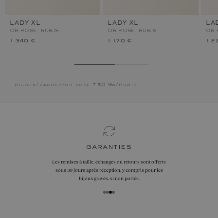
LADY XL
LADY XL
LA
OR ROSE, RUBIS
OR ROSE, RUBIS
OR 
1 340 €
1 170 €
1 2
bijoux
/
bagues
/
or rose 750 ‰
/
rubis
garanties
Les remises à taille, échanges ou retours sont offerts
sous 30 jours après réception, y compris pour les
bijoux gravés, si non portés.