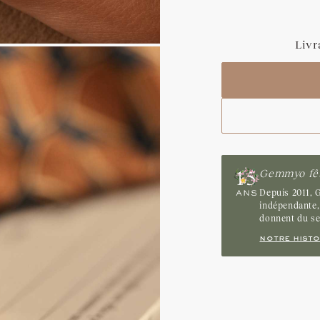
Saphir Bleu Gris
Livr
Saphir
Tanzanite
Gemmyo fêt
Depuis 2011, G
indépendante, 
donnent du s
notre histo
livraison est offerte en France
 DOM TOM, Suisse et au Japon.