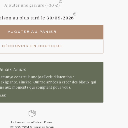
Ajouter une gravure (+30 €)
Grenat
aison au plus tard le
30/09/2026
Tsavorite
ajouter au panier
Emeraude
découvrir en boutique
e ses 15 ans
emmyo construit une joaillerie d'intention :
exigeante, sincère. Quinze années à créer des bijoux qui
ens aux moments qui comptent pour vous.
ire
Échanges, retour, remise à la taille offerts
sous 30 jours