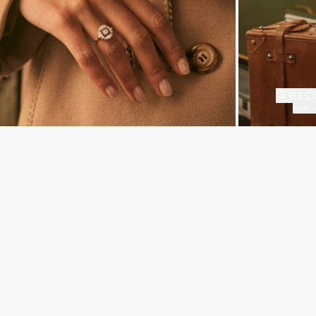
rec
nos 