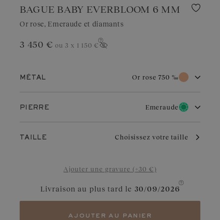
BAGUE BABY EVERBLOOM 6 MM
Or rose, Emeraude et diamants
3 450 €
ou 3 x
1 150 €
Afficher le prix
Or rose 750 ‰
MÉTAL
Or blanc 750 ‰
Or rose 750 ‰
Emeraude
PIERRE
Or jaune 750 ‰
Platine 950 ‰
Diamant
Grenat
L’or rose doit son charme unique à sa couleur subtile et
Choisissez votre taille
TAILLE
chaleureuse qui résiste au temps. Il s’adapte parfaitement à
toutes les occasions. Légèrement cuivré, il met en valeur les
Aigue-marine
Diamant Chocolat
diamants, rubis ou grenats.
Ajouter une gravure (+30 €)
Saphir Bleu Gris
Diamant Cognac
Livraison au plus tard le
30/09/2026
Saphir
Saphir Vert
Tanzanite
Tsavorite
ajouter au panier