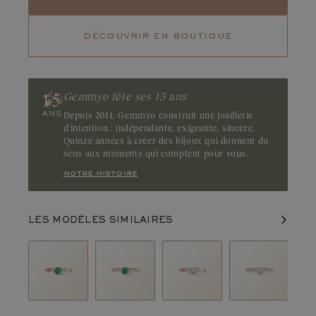
Tourmaline
Emeraude
découvrir en boutique
Rubis
Magnétique, l’émeraude fascine par son vert profond et
envoûtant. Ses inclusions naturelles, dites jardins, accentuent
son caractère unique et mystérieux. Origine : Brésil ou Zambie
Gemmyo fête ses 15 ans
Depuis 2011, Gemmyo construit une joaillerie
d'intention : indépendante, exigeante, sincère.
Quinze années à créer des bijoux qui donnent du
sens aux moments qui comptent pour vous.
notre histoire
LES MODÈLES SIMILAIRES