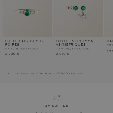
LITTLE LADY DUO DE
LITTLE EVERBLOOM
BA
POIRES
ASYMÉTRIQUES
OR 
OR ROSE, EMERAUDE
OR ROSE, EMERAUDE
1 5
2 730 €
2 510 €
bijoux
/
joaillerie
/
or rose 750 ‰
/
emeraude
garanties