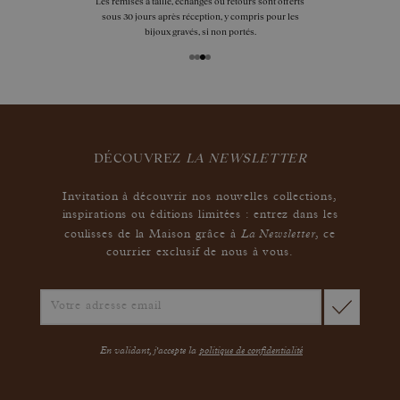
Les remises à taille, échanges ou retours sont offerts
sous 30 jours après réception, y compris pour les
bijoux gravés, si non portés.
DÉCOUVREZ
LA NEWSLETTER
Invitation à découvrir nos nouvelles collections,
inspirations ou éditions limitées : entrez dans les
La Newsletter
coulisses de la Maison grâce à
,
ce
courrier exclusif de nous à vous.
En validant, j'accepte la
politique de confidentialité