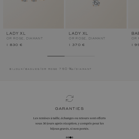
LADY XL
LADY XL
BA
OR ROSE, DIAMANT
OR ROSE, DIAMANT
OR 
1 830 €
1 370 €
1 9
bijoux
/
bagues
/
or rose 750 ‰
/
diamant
garanties
Les remises à taille, échanges ou retours sont offerts
sous 30 jours après réception, y compris pour les
bijoux gravés, si non portés.