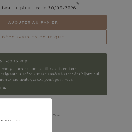
Grenat
aison au plus tard le
30/09/2026
Diamant Chocolat
ajouter au panier
Saphir Vert
découvrir en boutique
Tsavorite
Emeraude
e ses 15 ans
emmyo construit une joaillerie d'intention :
exigeante, sincère. Quinze années à créer des bijoux qui
ens aux moments qui comptent pour vous.
ire
Échanges, retour, remise à la taille offerts
 acceptez tous
sous 30 jours