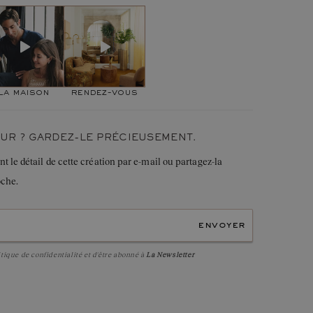
ois-ci, toute l’originalité du design réside au niveau de l’anneau
u :
2,1 mm
nt et délicatesse à l’ensemble. Cette bague s’associe
iances
Capucine Pavée
, ou
Faubourg
."
Diamant
de qualité
HSI
minimum
Rond
4mm
Serti griffe
la maison
rendez-vous
0,25
ct
UR ? GARDEZ-LE PRÉCIEUSEMENT.
le détail de cette création par e-mail ou partagez-la
oche.
envoyer
itique de confidentialité
et d'être abonné à
La Newsletter