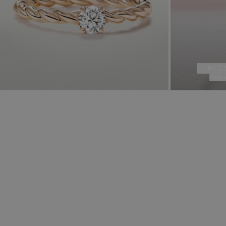
rec
nos 