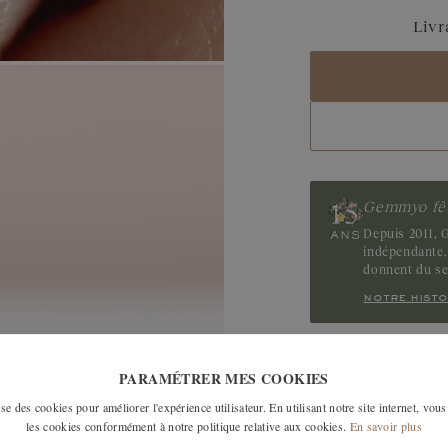
Aigue-marine
Livr
Saphir Bleu Gris
Saphir
Tanzanite
Tourmaline
Gemmyo fêt
Depuis 2011, G
indépendante, 
donnent du s
notre histo
PARAMÉTRER MES COOKIES
livraison est offerte en France
e des cookies pour améliorer l'expérience utilisateur. En utilisant notre site internet, vous
 DOM TOM, Suisse et au Japon.
les cookies conformément à notre politique relative aux cookies.
En savoir plus