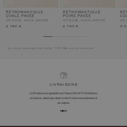
RÉTROMANTIQUE
RÉTROMANTIQUE
RÉ
OVALE PAVÉE
POIRE PAVÉE
CO
OR ROSE, AIGUE-MARINE
OR ROSE, AIGUE-MARINE
OR 
2 760 €
2 740 €
3 0
bijoux
/
bagues
/
or rose 750 ‰
/
aigue-marine
garanties
OM inclus),
Les remises à taille, échanges ou retours so
opéenne et
sous 30 jours après réception, y compris 
bijoux gravés, si non portés.