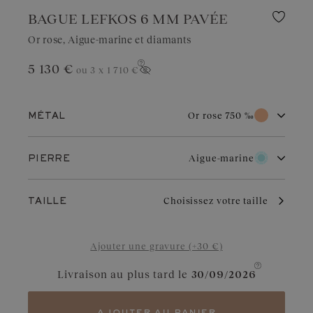
BAGUE LEFKOS 6 MM PAVÉE
Or rose, Aigue-marine et diamants
5 130 €
ou 3 x
1 710 €
Afficher le prix
Or rose 750 ‰
MÉTAL
Or blanc 750 ‰
Or rose 750 ‰
Aigue-marine
PIERRE
Or jaune 750 ‰
Diamant
Grenat
L’or rose doit son charme unique à sa couleur subtile et
Choisissez votre taille
TAILLE
chaleureuse qui résiste au temps. Il s’adapte parfaitement à
toutes les occasions. Légèrement cuivré, il met en valeur les
Aigue-marine
Diamant Chocolat
diamants, rubis ou grenats.
Ajouter une gravure (+30 €)
Saphir Bleu Gris
Diamant Cognac
Livraison au plus tard le
30/09/2026
Saphir
Saphir Vert
Tanzanite
Tsavorite
ajouter au panier