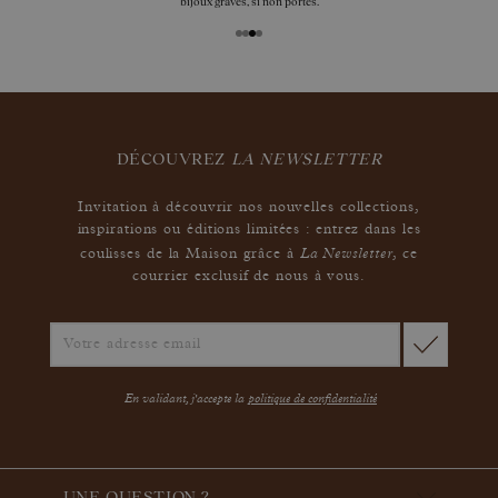
bijoux gravés, si non portés.
DÉCOUVREZ
LA NEWSLETTER
Invitation à découvrir nos nouvelles collections,
inspirations ou éditions limitées : entrez dans les
La Newsletter
coulisses de la Maison grâce à
,
ce
courrier exclusif de nous à vous.
En validant, j'accepte la
politique de confidentialité
UNE QUESTION ?