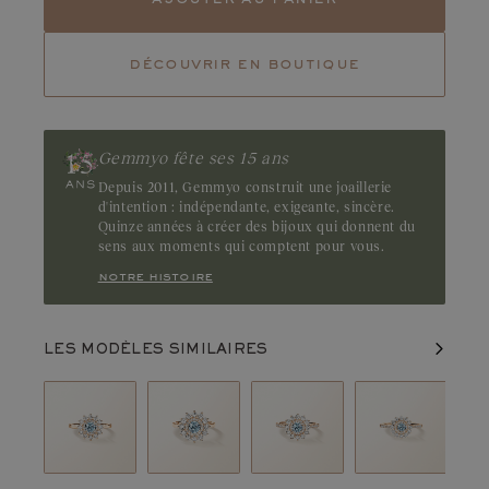
Tourmaline
Emeraude
découvrir en boutique
Rubis
Évoquant la pureté d'un lagon, l'aigue-marine révèle une couleur
bleue cristalline. Discrète et élégante, cette pierre séduit par sa
douce clarté. Origine : Brésil
Gemmyo fête ses 15 ans
Depuis 2011, Gemmyo construit une joaillerie
d'intention : indépendante, exigeante, sincère.
Quinze années à créer des bijoux qui donnent du
sens aux moments qui comptent pour vous.
notre histoire
LES MODÈLES SIMILAIRES