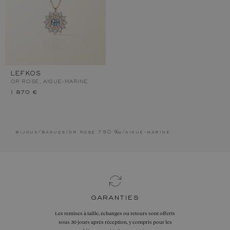
LEFKOS
OR ROSE, AIGUE-MARINE
1 870 €
bijoux
/
bagues
/
or rose 750 ‰
/
aigue-marine
garanties
Les remises à taille, échanges ou retours sont offerts
sous 30 jours après réception, y compris pour les