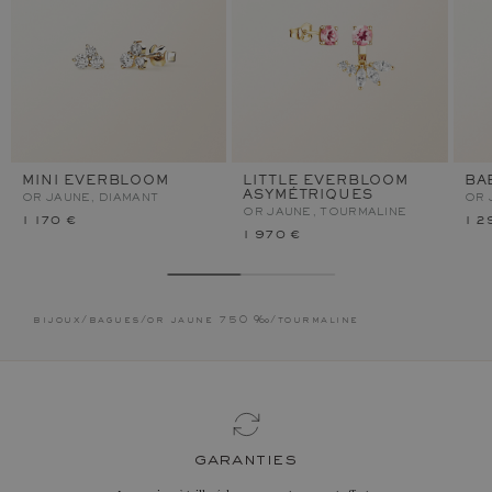
MINI EVERBLOOM
LITTLE EVERBLOOM
BA
ASYMÉTRIQUES
OR JAUNE, DIAMANT
OR 
OR JAUNE, TOURMALINE
1 170 €
1 2
1 970 €
bijoux
/
bagues
/
or jaune 750 ‰
/
tourmaline
garanties