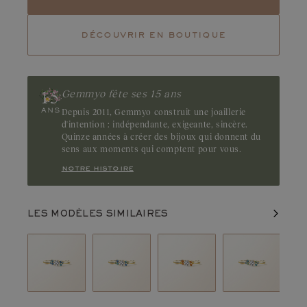
Tourmaline
Tsavorite
découvrir en boutique
Rubis
Emeraude
Lumineuse et rosée, la tourmaline séduit par sa teinte pétillante.
Gemme inspirante, elle capte la lumière pour la diffuser
délicatement avec éclat. Origine : Brésil
Gemmyo fête ses 15 ans
Depuis 2011, Gemmyo construit une joaillerie
d'intention : indépendante, exigeante, sincère.
Quinze années à créer des bijoux qui donnent du
sens aux moments qui comptent pour vous.
notre histoire
LES MODÈLES SIMILAIRES