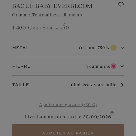
BAGUE BABY EVERBLOOM
Or jaune, Tourmaline et diamants
1 460 €
ou 3 x
486,67 €
Afficher le prix
Or jaune 750 ‰
MÉTAL
Or blanc 750 ‰
Or rose 750 ‰
Tourmaline
PIERRE
Or jaune 750 ‰
Platine 950 ‰
Diamant
Grenat
Par son éclat chaud et traditionnel, l’or jaune séduit par son
Choisissez votre taille
TAILLE
intemporalité. Il apporte une touche radieuse à tous les styles.
Bien entretenu, il vieillit avec grâce et conserve sa brillance au fil
Aigue-marine
Diamant Chocolat
des années.
Ajouter une gravure (+30 €)
Saphir Bleu Gris
Diamant Cognac
Livraison au plus tard le
30/09/2026
Saphir
Saphir Jaune
Tanzanite
Saphir Vert
ajouter au panier