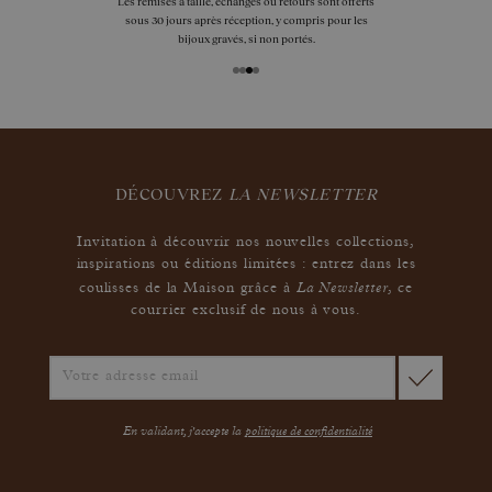
Les remises à taille, échanges ou retours sont offerts
sous 30 jours après réception, y compris pour les
bijoux gravés, si non portés.
DÉCOUVREZ
LA NEWSLETTER
Invitation à découvrir nos nouvelles collections,
inspirations ou éditions limitées : entrez dans les
La Newsletter
coulisses de la Maison grâce à
,
ce
courrier exclusif de nous à vous.
En validant, j'accepte la
politique de confidentialité