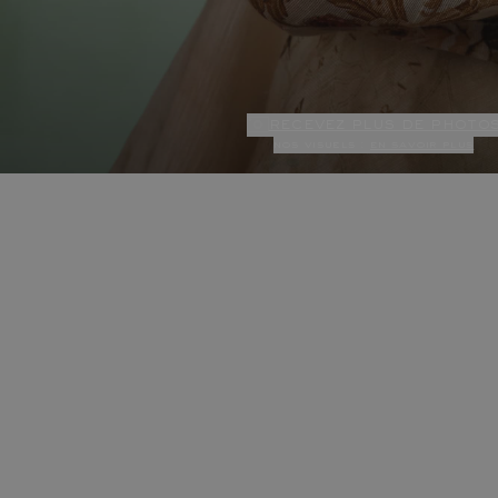
recevez plus de photo
nos visuels :
en savoir plus