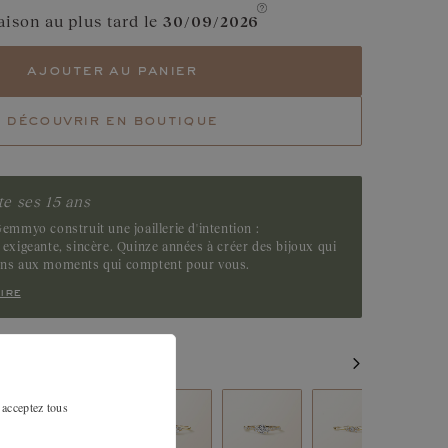
Grenat
aison au plus tard le
30/09/2026
Diamant Chocolat
ajouter au panier
Tsavorite
découvrir en boutique
Emeraude
e ses 15 ans
emmyo construit une joaillerie d'intention :
exigeante, sincère. Quinze années à créer des bijoux qui
ens aux moments qui comptent pour vous.
ire
MILAIRES
 acceptez tous