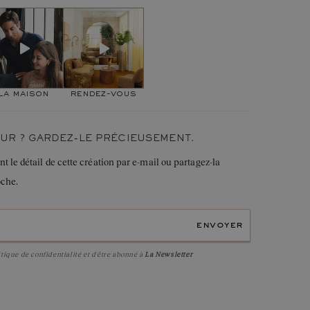
u :
1,6 mm
 DIRECTRICE DE CRÉATION
y Everbloom Pavée, je me suis inspirée de la nature en
Tanzanite
de qualité
AAA
voque un bourgeon sur le point d'éclore. J'ai choisi un anneau
Rond
éclat supplémentaire. »
4 mm
Serti griffe
la maison
rendez-vous
22
0,22 ct
UR ? GARDEZ-LE PRÉCIEUSEMENT.
le détail de cette création par e-mail ou partagez-la
oche.
envoyer
itique de confidentialité
et d'être abonné à
La Newsletter