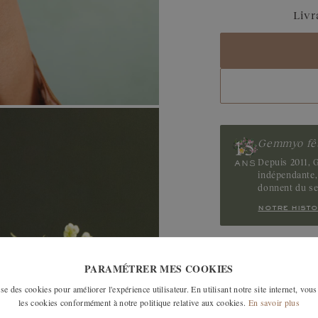
Aigue-marine
Livr
Saphir Bleu Gris
Saphir
Tanzanite
Tourmaline
Gemmyo fêt
Depuis 2011, G
indépendante, 
donnent du s
notre histo
LES MODÈLES SI
PARAMÉTRER MES COOKIES
e des cookies pour améliorer l'expérience utilisateur. En utilisant notre site internet, vous
les cookies conformément à notre politique relative aux cookies.
En savoir plus