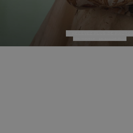
recevez plus de photo
nos visuels :
en savoir plus