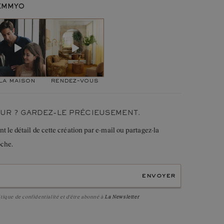
Or jaune 750 ‰
GEMMYO
1,8
g
u :
1,6 mm
 DIRECTRICE DE CRÉATION
y Everbloom Pavée, je me suis inspirée de la nature en
Rubis
de qualité
AAA
voque un bourgeon sur le point d'éclore. J'ai choisi un anneau
Rond
éclat supplémentaire. »
4 mm
Serti griffe
la maison
rendez-vous
22
0,22 ct
UR ? GARDEZ-LE PRÉCIEUSEMENT.
le détail de cette création par e-mail ou partagez-la
oche.
envoyer
itique de confidentialité
et d'être abonné à
La Newsletter