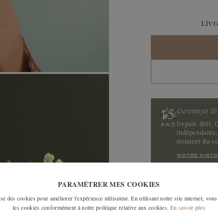
Saphir Bleu Gris
Livr
Saphir
Tanzanite
Tourmaline
Gemmyo fêt
Depuis 2011, G
indépendante, 
donnent du s
notre histo
PARAMÉTRER MES COOKIES
LES MODÈLES SI
e des cookies pour améliorer l'expérience utilisateur. En utilisant notre site internet, vous
les cookies conformément à notre politique relative aux cookies.
En savoir plus