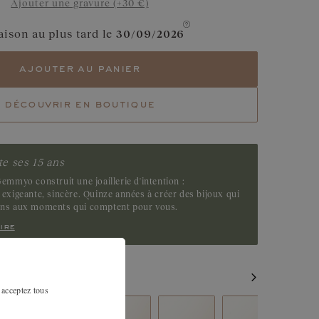
Ajouter une gravure (+30 €)
Diamant Chocolat
aison au plus tard le
30/09/2026
Tsavorite
ajouter au panier
Emeraude
découvrir en boutique
e ses 15 ans
emmyo construit une joaillerie d'intention :
exigeante, sincère. Quinze années à créer des bijoux qui
ens aux moments qui comptent pour vous.
ire
MILAIRES
 acceptez tous