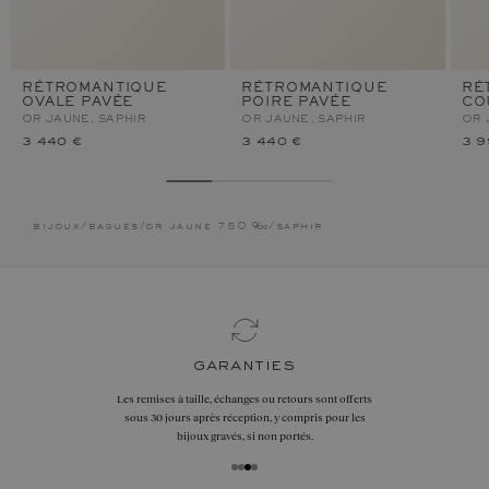
RÉTROMANTIQUE
RÉTROMANTIQUE
RÉ
OVALE PAVÉE
POIRE PAVÉE
CO
OR JAUNE, SAPHIR
OR JAUNE, SAPHIR
OR 
3 440 €
3 440 €
3 9
bijoux
/
bagues
/
or jaune 750 ‰
/
saphir
garanties
Les remises à taille, échanges ou retours sont offerts
sous 30 jours après réception, y compris pour les
bijoux gravés, si non portés.