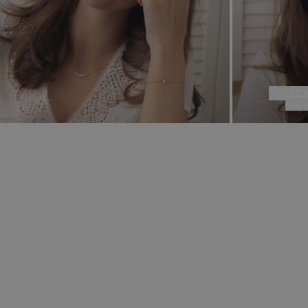
rec
nos 