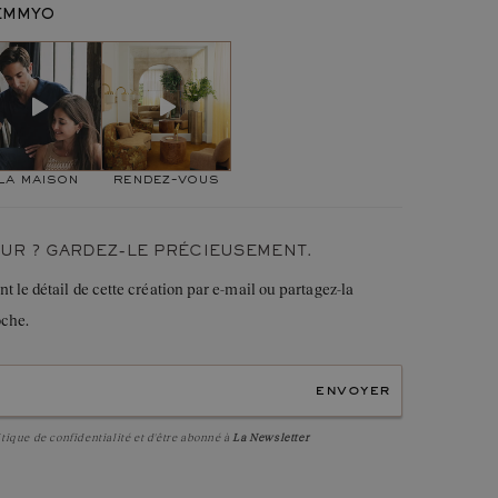
Or jaune 750 ‰
GEMMYO
1,85
g
 DIRECTRICE DE CRÉATION
u :
1,7 mm
dy assez naturellement, pour satisfaire celles qui ne voulaient
imposante comme la
Lady
ou la
Lady 1 ct
mais qui ne voulaient
Saphir
de qualité
AAA
taire trop discret. Finalement Little Lady est, je trouve, le
Rond
5 mm
Serti griffe
la maison
rendez-vous
UR ? GARDEZ-LE PRÉCIEUSEMENT.
le détail de cette création par e-mail ou partagez-la
oche.
envoyer
itique de confidentialité
et d'être abonné à
La Newsletter