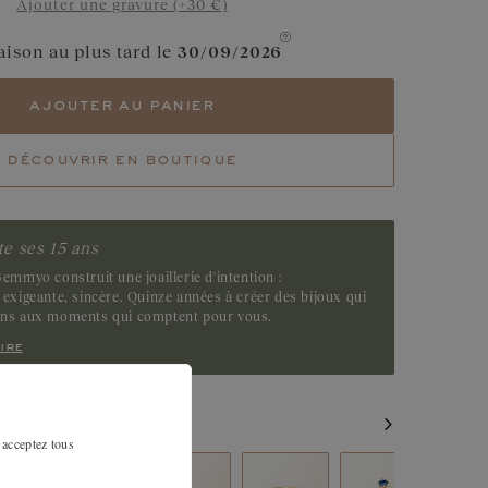
Ajouter une gravure (+30 €)
Grenat
aison au plus tard le
30/09/2026
Tsavorite
ajouter au panier
Emeraude
découvrir en boutique
e ses 15 ans
emmyo construit une joaillerie d'intention :
exigeante, sincère. Quinze années à créer des bijoux qui
ens aux moments qui comptent pour vous.
ire
MILAIRES
 acceptez tous