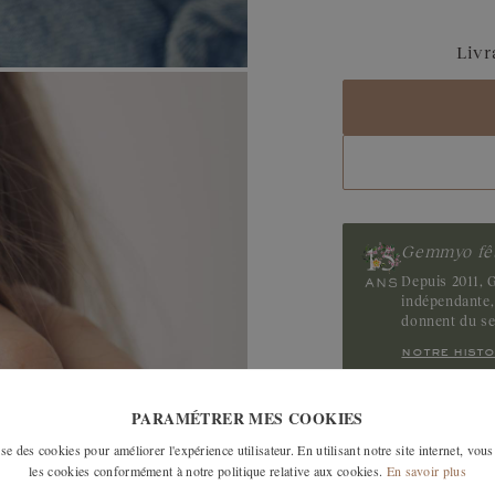
Saphir Bleu Gris
Livr
Saphir
Tanzanite
Gemmyo fêt
Depuis 2011, G
indépendante, 
donnent du s
notre histo
PARAMÉTRER MES COOKIES
LES MODÈLES SI
e des cookies pour améliorer l'expérience utilisateur. En utilisant notre site internet, vous
les cookies conformément à notre politique relative aux cookies.
En savoir plus