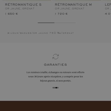
RÉTROMANTIQUE S
RÉTROMANTIQUE M
LE
OR JAUNE, GRENAT
OR JAUNE, GRENAT
OR 
1 650 €
1 720 €
4 0
bijoux
/
bagues
/
or jaune 750 ‰
/
grenat
garanties
Les remises à taille, échanges ou retours sont offerts
sous 30 jours après réception, y compris pour les
bijoux gravés, si non portés.