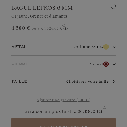
BAGUE LEFKOS 6 MM
Or jaune, Grenat et diamants
4 580 €
ou 3 x
1 526,67 €
Afficher le prix
Or jaune 750 ‰
MÉTAL
Or blanc 750 ‰
Or rose 750 ‰
Grenat
PIERRE
Or jaune 750 ‰
Diamant
Grenat
Par son éclat chaud et traditionnel, l’or jaune séduit par son
Choisissez votre taille
TAILLE
intemporalité. Il apporte une touche radieuse à tous les styles.
Bien entretenu, il vieillit avec grâce et conserve sa brillance au fil
Aigue-marine
Diamant Chocolat
des années.
Ajouter une gravure (+30 €)
Saphir Bleu Gris
Diamant Cognac
Livraison au plus tard le
30/09/2026
Saphir
Saphir Vert
Tanzanite
Tsavorite
ajouter au panier