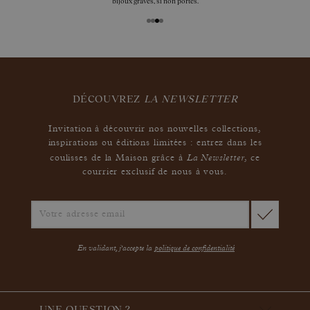
bijoux gravés, si non portés.
DÉCOUVREZ
LA NEWSLETTER
Invitation à découvrir nos nouvelles collections,
inspirations ou éditions limitées : entrez dans les
La Newsletter
coulisses de la Maison grâce à
,
ce
courrier exclusif de nous à vous.
En validant, j'accepte la
politique de confidentialité
UNE QUESTION ?