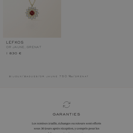
LEFKOS
OR JAUNE, GRENAT
1 830 €
bijoux
/
bagues
/
or jaune 750 ‰
/
grenat
garanties
Les remises à taille, échanges ou retours sont offerts
sous 30 jours après réception, y compris pour les