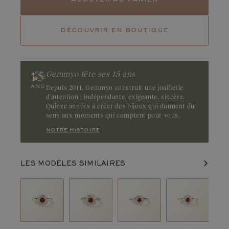
Tourmaline
Emeraude
découvrir en boutique
Rubis
Pierre de caractère, le grenat Pyrope captive par la richesse de son
rouge aux ombres profondes. Parcourez nos créations en grenat
pyrope et laissez la profondeur de leur teinte révéler toute leur
Gemmyo fête ses 15 ans
singularité. Origine : Madagascar
Depuis 2011, Gemmyo construit une joaillerie
d'intention : indépendante, exigeante, sincère.
Quinze années à créer des bijoux qui donnent du
sens aux moments qui comptent pour vous.
notre histoire
LES MODÈLES SIMILAIRES