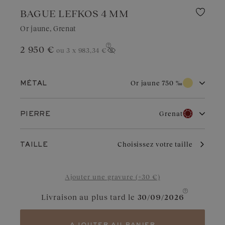
BAGUE LEFKOS 4 MM
Or jaune, Grenat
2 950 €
ou 3 x
983,34 €
Afficher le prix
Or jaune 750 ‰
MÉTAL
Or blanc 750 ‰
Or rose 750 ‰
Grenat
PIERRE
Or jaune 750 ‰
Diamant
Grenat
Par son éclat chaud et traditionnel, l’or jaune séduit par son
Choisissez votre taille
TAILLE
intemporalité. Il apporte une touche radieuse à tous les styles.
Bien entretenu, il vieillit avec grâce et conserve sa brillance au fil
Aigue-marine
Diamant Chocolat
des années.
Ajouter une gravure (+30 €)
Saphir Bleu Gris
Diamant Cognac
Livraison au plus tard le
30/09/2026
Saphir
Saphir Jaune
Tanzanite
Saphir Vert
ajouter au panier