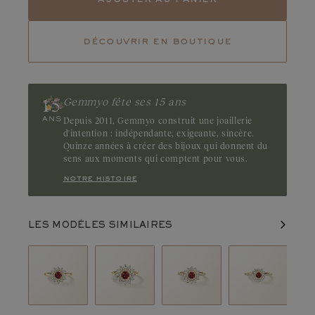
Tourmaline
Tsavorite
découvrir en boutique
Rubis
Emeraude
Pierre de caractère, le grenat Pyrope captive par la richesse de son
rouge aux ombres profondes. Parcourez nos créations en grenat
pyrope et laissez la profondeur de leur teinte révéler toute leur
Gemmyo fête ses 15 ans
singularité. Origine : Madagascar
Depuis 2011, Gemmyo construit une joaillerie
d'intention : indépendante, exigeante, sincère.
Quinze années à créer des bijoux qui donnent du
sens aux moments qui comptent pour vous.
notre histoire
LES MODÈLES SIMILAIRES