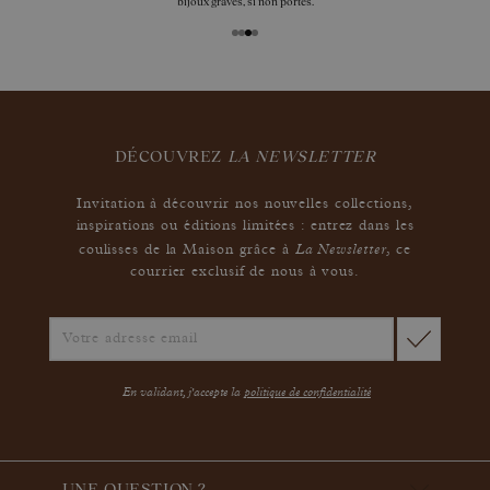
bijoux gravés, si non portés.
DÉCOUVREZ
LA NEWSLETTER
Invitation à découvrir nos nouvelles collections,
inspirations ou éditions limitées : entrez dans les
La Newsletter
coulisses de la Maison grâce à
,
ce
courrier exclusif de nous à vous.
En validant, j'accepte la
politique de confidentialité
UNE QUESTION ?