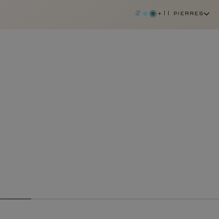
+11 pierres
grenat