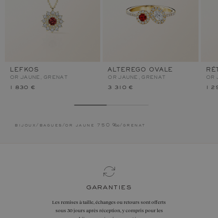
LEFKOS
ALTEREGO OVALE
RÉ
OR JAUNE, GRENAT
OR JAUNE, GRENAT
OR 
1 830 €
3 310 €
1 2
bijoux
/
bagues
/
or jaune 750 ‰
/
grenat
garanties
Les remises à taille, échanges ou retours sont offerts
sous 30 jours après réception, y compris pour les