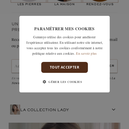
donc conçu la bague Mini Lady comme un solitaire tout
les pierres
la maison
rendez-vous
simple, tout fin, et pas trop haut sur la main. Je voulais un
solitaire qui adopte la forme du doigt, rond, doux… une bague
charmante et facile à porter ! »
UN COUP DE CŒUR ? GARDEZ-LE
PARAMÉTRER MES COOKIES
PRÉCIEUSEMENT.
Gemmyo utilise des cookies pour améliorer
Recevez immédiatement le détail de cette création par e-mail
l'expérience utilisateur. En utilisant notre site internet,
ou partagez-la facilement avec un proche.
vous acceptez tous les cookies conformément à notre
politique relative aux cookies.
En savoir plus
envoyer
TOUT ACCEPTER
En validant, j'accepte la
politique de confidentialité
et d'être abonné à
La
GÉRER LES COOKIES
Newsletter
LA COLLECTION LADY
ARTISANAT FRANÇAIS