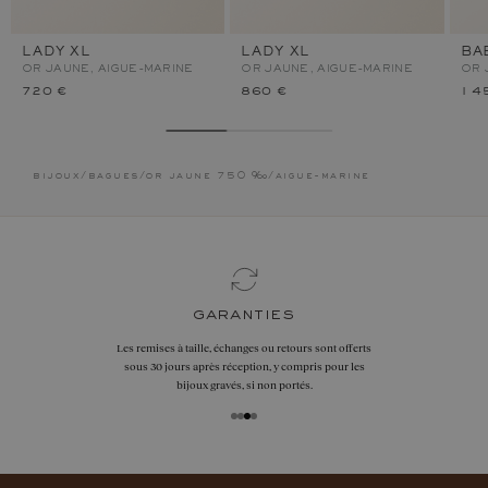
LADY XL
LADY XL
BA
OR JAUNE, AIGUE-MARINE
OR JAUNE, AIGUE-MARINE
OR 
720 €
860 €
1 4
bijoux
/
bagues
/
or jaune 750 ‰
/
aigue-marine
garanties
Les remises à taille, échanges ou retours sont offerts
sous 30 jours après réception, y compris pour les
bijoux gravés, si non portés.