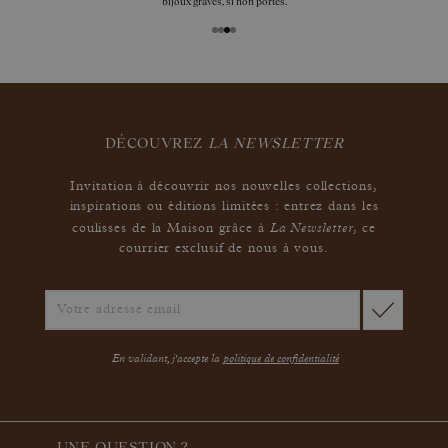
bijoux gravés, si non portés.
DÉCOUVREZ
LA NEWSLETTER
Invitation à découvrir nos nouvelles collections,
inspirations ou éditions limitées : entrez dans les
La Newsletter
coulisses de la Maison grâce à
,
ce
courrier exclusif de nous à vous.
En validant, j'accepte la
politique de confidentialité
UNE QUESTION ?