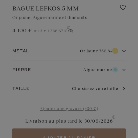
BAGUE LEFKOS 5 MM
Or jaune, Aigue-marine et diamants
4 100 €
ou 3 x
1 366,67 €
Afficher le prix
Or jaune 750 ‰
MÉTAL
Or blanc 750 ‰
Or rose 750 ‰
Aigue-marine
PIERRE
Or jaune 750 ‰
Diamant
Grenat
Par son éclat chaud et traditionnel, l’or jaune séduit par son
Choisissez votre taille
TAILLE
intemporalité. Il apporte une touche radieuse à tous les styles.
Bien entretenu, il vieillit avec grâce et conserve sa brillance au fil
Aigue-marine
Diamant Chocolat
des années.
Ajouter une gravure (+30 €)
Saphir Bleu Gris
Diamant Cognac
Livraison au plus tard le
30/09/2026
Saphir
Saphir Jaune
Tanzanite
Saphir Vert
ajouter au panier