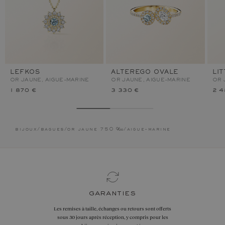
LEFKOS
ALTEREGO OVALE
LI
OR JAUNE, AIGUE-MARINE
OR JAUNE, AIGUE-MARINE
OR 
1 870 €
3 330 €
2 4
bijoux
/
bagues
/
or jaune 750 ‰
/
aigue-marine
garanties
Les remises à taille, échanges ou retours sont offerts
sous 30 jours après réception, y compris pour les