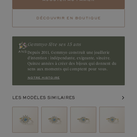
Tourmaline
Tsavorite
découvrir en boutique
Rubis
Emeraude
Évoquant la pureté d'un lagon, l'aigue-marine révèle une couleur
bleue cristalline. Discrète et élégante, cette pierre séduit par sa
douce clarté. Origine : Brésil
Gemmyo fête ses 15 ans
Depuis 2011, Gemmyo construit une joaillerie
d'intention : indépendante, exigeante, sincère.
Quinze années à créer des bijoux qui donnent du
sens aux moments qui comptent pour vous.
notre histoire
LES MODÈLES SIMILAIRES