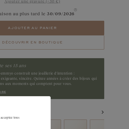
Ajouter une gravure (+30 €)
Diamant Cognac
aison au plus tard le
30/09/2026
Saphir Jaune
ajouter au panier
Saphir Vert
découvrir en boutique
Tsavorite
Emeraude
e ses 15 ans
emmyo construit une joaillerie d'intention :
exigeante, sincère. Quinze années à créer des bijoux qui
ens aux moments qui comptent pour vous.
ire
MILAIRES
 acceptez tous