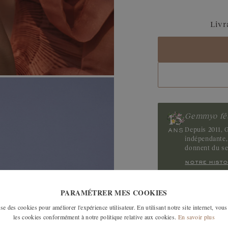
Saphir Bleu Gris
Livr
Saphir
Tanzanite
Tourmaline
Rubis
Gemmyo fêt
Depuis 2011, G
indépendante, 
donnent du s
notre histo
PARAMÉTRER MES COOKIES
LES MODÈLES SI
e des cookies pour améliorer l'expérience utilisateur. En utilisant notre site internet, vous
les cookies conformément à notre politique relative aux cookies.
En savoir plus