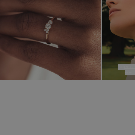
rec
nos 