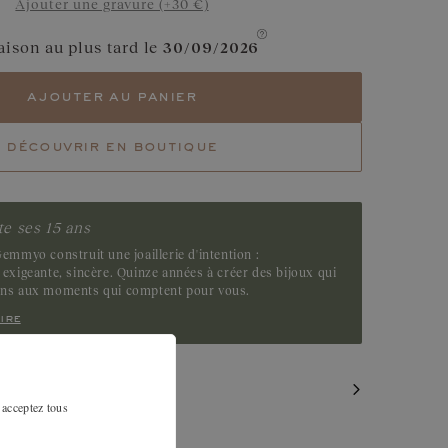
Ajouter une gravure (+30 €)
Diamant Chocolat
aison au plus tard le
30/09/2026
Saphir Vert
ajouter au panier
Tsavorite
découvrir en boutique
Emeraude
e ses 15 ans
emmyo construit une joaillerie d'intention :
exigeante, sincère. Quinze années à créer des bijoux qui
ens aux moments qui comptent pour vous.
ire
MILAIRES
 acceptez tous