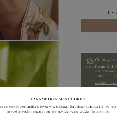
Saphir Bleu Gris
Livr
Saphir
Tanzanite
Tourmaline
Gemmyo fêt
Depuis 2011, G
indépendante, 
donnent du s
notre histo
PARAMÉTRER MES COOKIES
LES MODÈLES SI
e des cookies pour améliorer l'expérience utilisateur. En utilisant notre site internet, vous
les cookies conformément à notre politique relative aux cookies.
En savoir plus