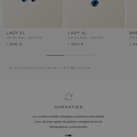
LADY XL
LADY XL
BA
OR BLANC, SAPHIR
OR BLANC, SAPHIR
OR 
1 000 €
1 000 €
1 4
bijoux
/
bagues
/
or blanc 750 ‰
/
saphir
garanties
Les remises à taille, échanges ou retours sont offerts
sous 30 jours après réception, y compris pour les
bijoux gravés, si non portés.