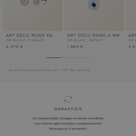
ART DÉCO ROND XS
ART DÉCO ROND 4 MM
AR
OR BLANC, DIAMANT
OR BLANC, SAPHIR
OR 
2 370 €
1 960 €
2 5
bijoux
/
bagues
/
or blanc 750 ‰
/
saphir
garanties
Les remises à taille, échanges ou retours sont offerts
sous 30 jours après réception, y compris pour les
bijoux gravés, si non portés.