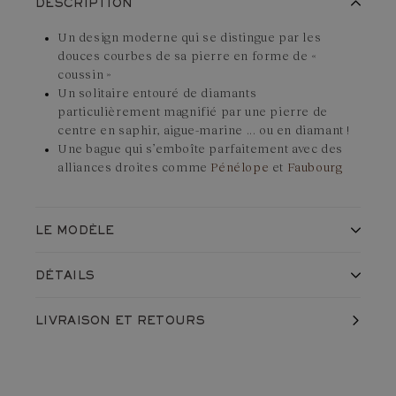
DESCRIPTION
Un design moderne qui se distingue par les
douces courbes de sa pierre en forme de «
coussin »
Un solitaire entouré de diamants
particulièrement magnifié par une pierre de
centre en saphir, aigue-marine ... ou en diamant !
Une bague qui s’emboîte parfaitement avec des
alliances droites comme
Pénélope
et
Faubourg
LE MODÈLE
La bague Mada en
Or blanc 750 ‰
et
Emeraude
est l’un des
DÉTAILS
modèles phares des collections Gemmyo. Il s'agit d'une bague
en apparence traditionnelle, avec une pierre centrale et un
Fabriqué en France, dans nos ateliers
LIVRAISON
ET RETOURS
Expédié avec soin dans un écrin
entourage de diamants. Toutefois, c’est dans ses détails que
Garantie à vie contre vice et défaut caché
la bague Mada étonne et séduit : la pierre de centre, d'abord,
Référence du produit :
D51M2P15Q1
taillée en coussin donne au bijou une douce courbure qu’on
Monture
retrouve rarement en joaillerie ; le design de l’anneau ensuite,