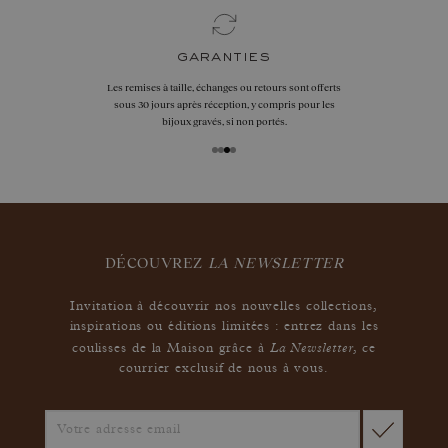
garanties
Les remises à taille, échanges ou retours sont offerts
sous 30 jours après réception, y compris pour les
bijoux gravés, si non portés.
DÉCOUVREZ
LA NEWSLETTER
Invitation à découvrir nos nouvelles collections,
inspirations ou éditions limitées : entrez dans les
La Newsletter
coulisses de la Maison grâce à
,
ce
courrier exclusif de nous à vous.