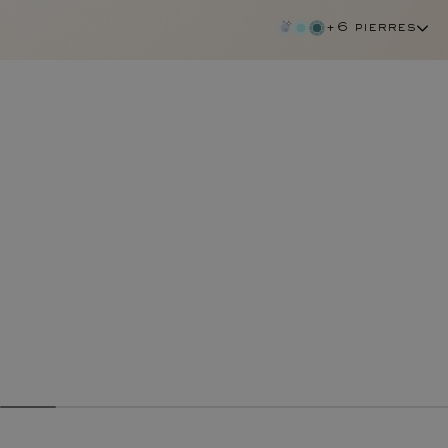
+6 pierres
emeraude