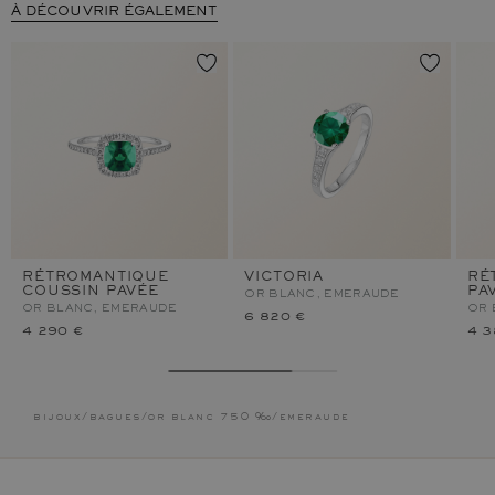
À DÉCOUVRIR ÉGALEMENT
RÉTROMANTIQUE
VICTORIA
RÉ
COUSSIN PAVÉE
PA
OR BLANC, EMERAUDE
OR BLANC, EMERAUDE
OR 
6 820 €
4 290 €
4 3
bijoux
/
bagues
/
or blanc 750 ‰
/
emeraude