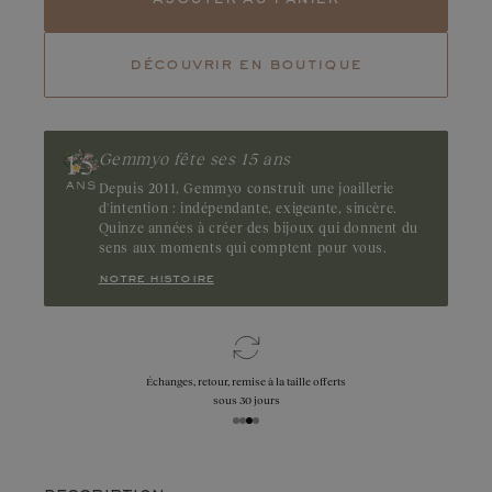
Magnétique, l’émeraude fascine par son vert profond et
envoûtant. Ses inclusions naturelles, dites jardins, accentuent
son caractère unique et mystérieux. Origine : Brésil ou Zambie
découvrir en boutique
Gemmyo fête ses 15 ans
Depuis 2011, Gemmyo construit une joaillerie
d'intention : indépendante, exigeante, sincère.
Quinze années à créer des bijoux qui donnent du
sens aux moments qui comptent pour vous.
notre histoire
Échanges, retour, remise à la taille offerts
sous 30 jours