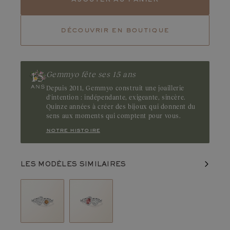
Tourmaline
Emeraude
découvrir en boutique
Rubis
Chaleureux et lumineux, le diamant cognac captive par ses
nuances brunes ambrées. Ses nuances cuivrées soulignent la
singularité de cette gemme. Origine : Australie
Gemmyo fête ses 15 ans
Depuis 2011, Gemmyo construit une joaillerie
d'intention : indépendante, exigeante, sincère.
Quinze années à créer des bijoux qui donnent du
sens aux moments qui comptent pour vous.
notre histoire
LES MODÈLES SIMILAIRES