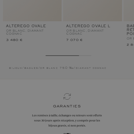
ALTEREGO OVALE
ALTEREGO OVALE L
BA
RÉ
OR BLANC, DIAMANT
OR BLANC, DIAMANT
COGNAC
COGNAC
PO
OR 
3 480 €
7 070 €
2 8
bijoux
/
bagues
/
or blanc 750 ‰
/
diamant cognac
garanties
Les remises à taille, échanges ou retours sont offerts
sous 30 jours après réception, y compris pour les
bijoux gravés, si non portés.