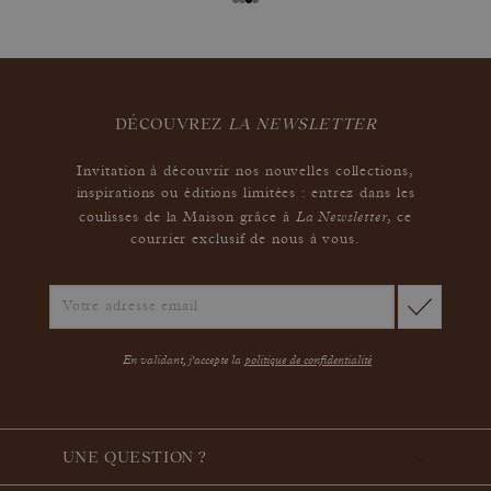
DÉCOUVREZ
LA NEWSLETTER
Invitation à découvrir nos nouvelles collections,
inspirations ou éditions limitées : entrez dans les
La Newsletter
coulisses de la Maison grâce à
,
ce
courrier exclusif de nous à vous.
En validant, j'accepte la
politique de confidentialité
UNE QUESTION ?