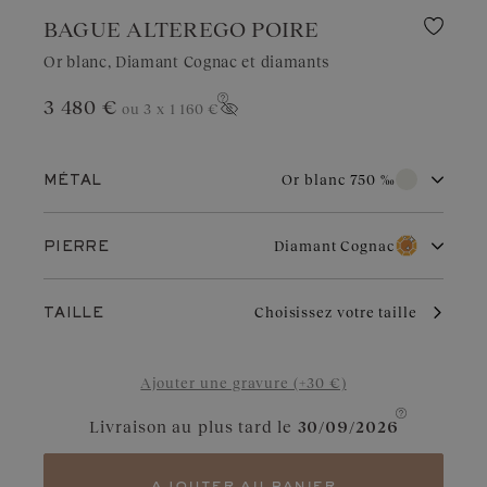
BAGUE ALTEREGO POIRE
Or blanc, Diamant Cognac et diamants
3 480 €
ou 3 x
1 160 €
Afficher le prix
Or blanc 750 ‰
MÉTAL
Or blanc 750 ‰
Or rose 750 ‰
Diamant Cognac
PIERRE
Or jaune 750 ‰
Platine 950 ‰
Diamant
Grenat
Par son éclat pur et sa grande durabilité, l’or blanc est très
Choisissez votre taille
TAILLE
recherché pour les bijoux de mariage. Apprécié pour son aspect
raffiné, il symbolise le choix de l’élégance. Avec un entretien
Aigue-marine
Diamant Chocolat
régulier, il conserve son charme et sa brillance.
Ajouter une gravure (+30 €)
Saphir Bleu Gris
Diamant Cognac
Livraison au plus tard le
30/09/2026
Saphir
Saphir Vert
Tanzanite
Tsavorite
ajouter au panier